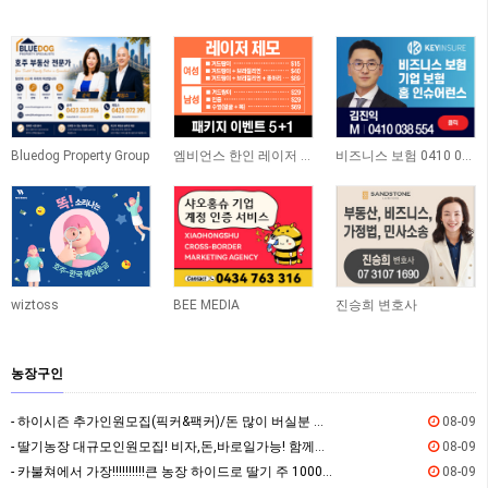
Bluedog Property Group
엠비언스 한인 레이저 클리닉
비즈니스 보험 0410 038 554
wiztoss
BEE MEDIA
진승희 변호사
농장구인
- 하이시즌 추가인원모집(픽커&팩커)/돈 많이 버실분 오세요
08-09
- 딸기농장 대규모인원모집! 비자,돈,바로일가능! 함께하실분!
08-09
- 카불쳐에서 가장!!!!!!!!!!큰 농장 하이드로 딸기 주 1000불 이상
08-09