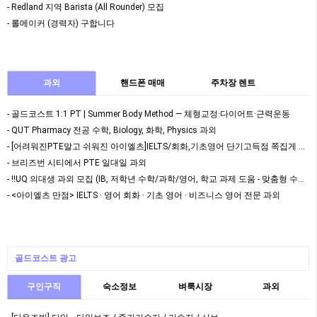
- Redland 지역 Barista (All Rounder) 모집
- 롤메이커 (경력자) 구합니다
과외
핸드폰 매매
주차장 렌트
- 골드코스트 1:1 PT | Summer Body Method — 체형교정·다이어트·근력운동
- QUT Pharmacy 전공 수학, Biology, 화학, Physics 과외
- [어려워진PTE말고 쉬워진 아이엘츠]IELTS/회화,기초영어 단기고득점 쪽집게 맞춤 과외
- 브리즈번 시티에서 PTE 일대일 과외
- ‼️UQ 의대생 과외 모집 (IB, 저학년 수학/과학/영어, 학교 과제 도움 - 맞춤형 수…
- <아이엘츠 만점> IELTS · 영어 회화 · 기초 영어 · 비즈니스 영어 전문 과외
골드코스트 광고
구인구직
숙소정보
벼룩시장
과외