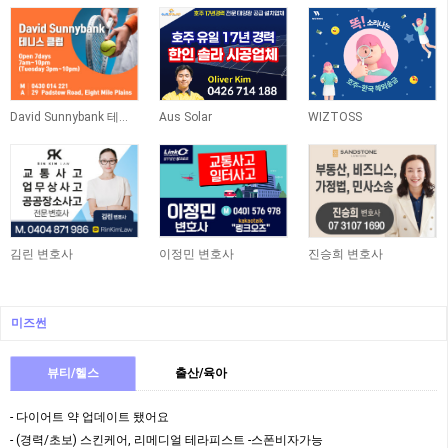
David Sunnybank 테니스 클럽
Aus Solar
WIZTOSS
김린 변호사
이정민 변호사
진승희 변호사
미즈썬
뷰티/헬스
출산/육아
- 다이어트 약 업데이트 됐어요
- (경력/초보) 스킨케어, 리메디얼 테라피스트 -스폰비자가능