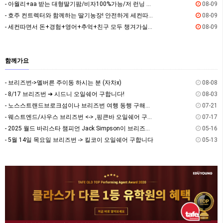
- 아월리+aa 받는 대형딸기팜/비자100%가능/저 런닝 좀 같이 뛰어주실분../상시채용중
08-09
- 호주 컨트렉터와 함께하는 딸기농장! 안전하게 세컨따세요
08-09
- 세컨따면서 돈+경험+영어+추억+친구 모두 챙겨가실분
08-09
함께가요
- 브리즈번->멜버른 주이동 하시는 분 (자차x)
08-08
- 8/17 브리즈번 ➔ 시드니 오일쉐어 구합니다!
08-03
- 노스스트랜드브로크섬이나 브리즈번 여행 동행 구해요~
07-21
- 웨스트엔드/사우스 브리즈번 <-> ,핑큰바 오일쉐어 구합니다
07-17
- 2025 월드 바리스타 챔피언 Jack Simpson이 브리즈번에 옵니다! - The Hi…
05-16
- 5월 14일 목요일 브리즈번 -> 킬코이 오일쉐어 구합니다
05-13