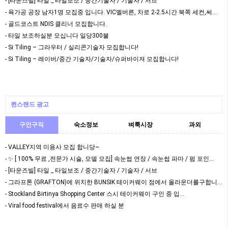
- [타운즈빌] 타일 _ 타일보조 / 중간기술자 / 기술자 / 서브
- 육가공 공장 남자1명 모집중 입니다. VIC멜버른, 차로 2-2.5시간 북쪽 세컨,써드 가…
- 골드코스트 NDIS 클리너 모집합니다.
- 타일 보조하실분 모십니다 일당300불
- Si Tiling – 그라우터 / 실리콘기술자 모집합니다!
- Si Tiling – 레이버/중간 기술자/기술자/슈퍼바이져 모집합니다!
퀸스랜드 광고
구인구직
숙소정보
벼룩시장
과외
- VALLEY지역 미용사 모집 합니당~
- ✨ [ 100% 무료 ,전문가 시술, 모델 모집] 속눈썹 연장 / 속눈썹 파마 / 펌 포인…
- [타운즈빌] 타일 _ 타일보조 / 중간기술자 / 기술자 / 서브
- 그라프톤 (GRAFTON)에 위치한 BUNSIK 테이커웨이 점에서 올라운더를구합니다
- Stockland Birtinya Shopping Center 스시 테이커웨이 구인 중 입…
- Viral food festival에서 음료수 판매 하실 분