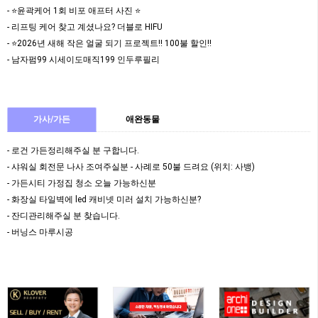
- ⭐️윤곽케어 1회 비포 애프터 사진 ⭐️
- 리프팅 케어 찾고 계셨나요? 더블로 HIFU
- ⭐️2026년 새해 작은 얼굴 되기 프로젝트!! 100불 할인!!
- 남자펌99 시세이도매직199 인두루필리
가사/가든
애완동물
- 로건 가든정리해주실 분 구합니다.
- 샤워실 회전문 나사 조여주실분 - 사례로 50불 드려요 (위치: 사뱅)
- 가든시티 가정집 청소 오늘 가능하신분
- 화장실 타일벽에 led 캐비넷 미러 설치 가능하신분?
- 잔디관리해주실 분 찾습니다.
- 버닝스 마루시공