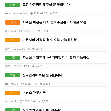
로건 가든정리해주실 분 구합니다.
가든
mralpacacoffee
2026.07.07
517
샤워실 회전문 나사 조여주실분 - 사례로 50불 드려요 (위치: 사뱅)
기타
라면볶이
2026.02.24
1,704
가든시티 가정집 청소 오늘 가능하신분
가사
희주
2026.01.09
2,416
화장실 타일벽에 led 캐비넷 미러 설치 가능하신분?
가든
후후
2025.12.05
2,475
잔디관리해주실 분 찾습니다.
가든
minicoco
2025.11.04
2,803
버닝스 마루시공
가사
amyjack
2025.11.04
2,575
잔디깎기와 깨끗한 정원관리
가든