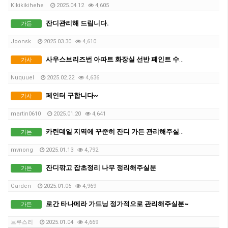
Kikikikihehe
2025.04.12
4,605
잔디관리해 드립니다.
가든
Joonsk
2025.03.30
4,610
사우스브리즈번 아파트 화장실 선반 페인트 수리해주실 분
가사
Nuquuel
2025.02.22
4,636
페인터 구합니다~
가사
martin0610
2025.01.20
4,641
카린데일 지역에 꾸준히 잔디 가든 관리해주실분 구합니다.
가든
mvnong
2025.01.13
4,792
잔디깎고 잡초정리 나무 정리해주실분
가든
Garden
2025.01.06
4,969
로간 타나메라 가드닝 정가적으로 관리해주실분~
가든
브루스리
2025.01.04
4,669