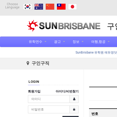
Choose
Language
구
유학연수
광고
정보
여행,항공
SunBrisbane 유학원 에듀영
구인구직
LOGIN
회원가입
아이디/비번찾기
번호