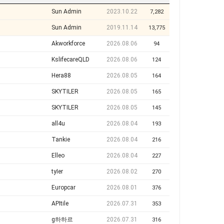
Sun Admin
2023.10.22
7,282
Sun Admin
2019.11.14
13,775
Akworkforce
2026.08.06
94
KslifecareQLD
2026.08.06
124
Hera88
2026.08.05
164
SKYTILER
2026.08.05
165
SKYTILER
2026.08.05
145
all4u
2026.08.04
193
Tankie
2026.08.04
216
Elleo
2026.08.04
227
tyIer
2026.08.02
270
Europcar
2026.08.01
376
APItile
2026.07.31
353
g하하르
2026.07.31
316