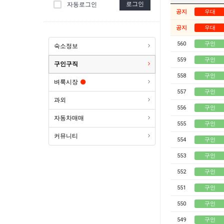
로그인
자동로그인
공지
우대
공지
우대
560
구인
숙소정보
559
구인
구인구직
558
구인
벼룩시장
557
구인
과외
556
구인
자동차매매
555
구인
커뮤니티
554
구인
553
구인
552
구인
551
구인
550
구인
549
구인