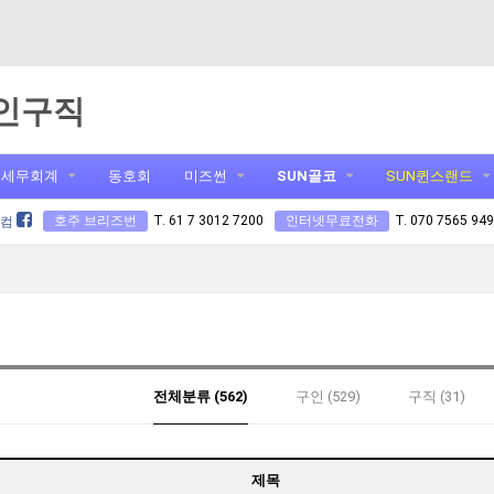
인구직
세무회계
동호회
미즈썬
SUN골코
SUN퀸스랜드
호주 브리즈번
T. 61 7 3012 7200
인터넷무료전화
T. 070 7565 94
닷컴
전체분류 (562)
구인 (529)
구직 (31)
제목