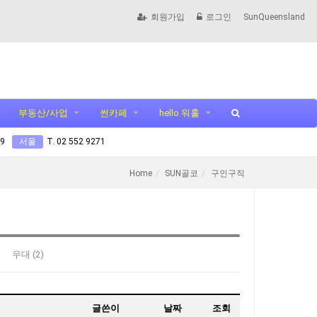
회원가입
로그인
SunQueensland
부동산/사업
썬카페
hello 워홀
99
서울
T. 02 552 9271
Home
SUN골코
구인구직
우대 (2)
글쓴이
날짜
조회