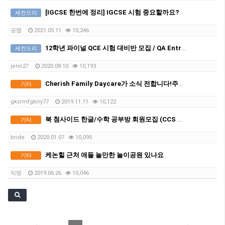
[IGCSE 한번에 정리] IGCSE 시험 중요할까요?
세컨드리
공맵
2021.05.11
10,246
12학년 파이널 QCE 시험 대비반 모집 / QA Entrance Exam 대비 과외
세컨드리
jenn27
2020.08.10
10,193
Cherish Family Daycare가 소식 전합니다!주소이전
기타
gksrmfgkrry77
2019.11.11
10,122
북 첨사이드 한글/수학 공부방 회원모집 (CCS 적용)
기타
bride
2020.01.07
10,095
케논힐 근처 애들 놀만한 놀이공원 있나요
기타
익명
2019.06.26
10,046