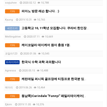
soyjuhee
2020.02.12
10,788
피아노 방문 레슨 합니다 . :)
기타
Kyung
2019.10.31
10,765
고등학교 10, 11학년 모집합니다. 쿠라비 한인장로교회 한글학교
세컨드리
Mellingdrive
2020.07.11
10,669
케이코알라 데이케어 원아 충원 1명.
기타
코알라123
2020.01.06
10,545
한국식 수학 과학 과외합니다
프라이머리
Agnesss
2020.05.15
10,488
케린데일 퍼시픽 골프장에 티칭프로 한국분 있는지
기타
메아리
2019.06.26
10,464
동남쪽)Carindale "Funnyi" 패밀리데이케어(직장맘집중)
기타
Ejkim
2019.11.05
10,376