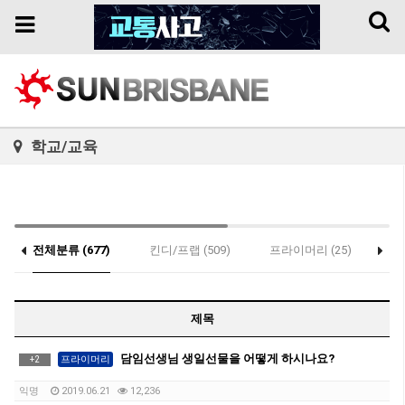
Toggl
Toggle
naviga
navigation
학교/교육
전체분류 (677)
킨디/프랩 (509)
프라이머리 (25)
세
제목
담임선생님 생일선물을 어떻게 하시나요?
프라이머리
+
2
익명
2019.06.21
12,236