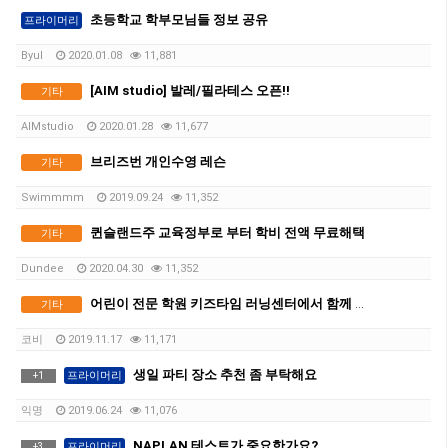
초등학교 학부모님들 정보 공유
프라이머리
Byul
2020.01.08
11,881
[AIM studio] 발레/필라테스 오픈!!
기타
AIMstudio
2020.01.28
11,677
브리즈번 개인수영 레슨
기타
Swimmmm
2019.09.24
11,352
퀸슬랜드주 교육정부로 부터 학비 전액 무료해택
기타
Dundee
2020.04.30
11,352
어린이 전문 학원 키즈타임 러닝센터에서 함께 하실 한글 유아교육 선생님을 찿습니다.
기타
코비
2019.11.17
11,171
생일 파티 장소 추천 좀 부탁해요
프라이머리
+
1
익명
2019.06.24
11,076
NAPLAN 테스트가 중요한가요?
프라이머리
+
3