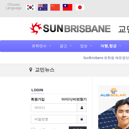
Choose
Language
교
유학연수
광고
정보
여행,항공
SunBrisbane 유학원 에듀영
교민뉴스
LOGIN
회원가입
아이디/비번찾기