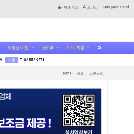
회원가입
로그인
SunQueensland
부동산/사업
썬카페
hello 워홀
99
서울
T. 02 552 9271
Home
정보
교민뉴스