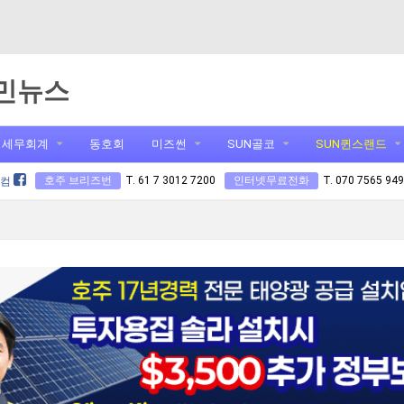
민뉴스
세무회계
동호회
미즈썬
SUN골코
SUN퀸스랜드
호주 브리즈번
T. 61 7 3012 7200
인터넷무료전화
T. 070 7565 94
닷컴