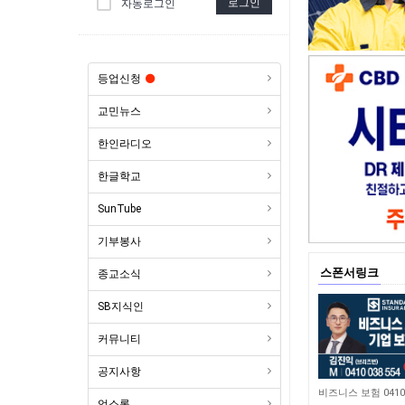
로그인
자동로그인
등업신청
교민뉴스
한인라디오
한글학교
SunTube
기부봉사
스폰서링크
종교소식
SB지식인
커뮤니티
공지사항
4,648
업소록