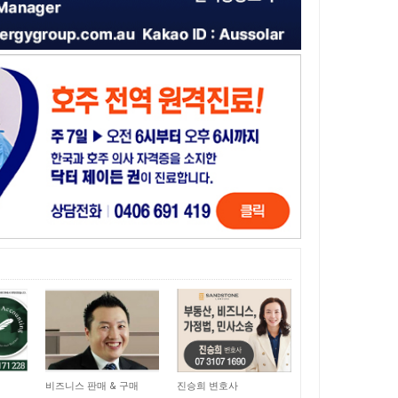
15,055
11,056
비즈니스 판매 & 구매
진승희 변호사