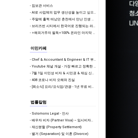
- 짐보관 서비스
- AI로 사업체의 업무 생산성을 높이고 싶으신가요?
- 주말에 훌쩍 떠났던 춘천에서 만난 인생 첫 웨이크서핑의 매력
- 브리즈번 시티에서 한국어로 진행되는 라떼아트 클래스, 8/29(토)에 열립니다
- ⭐해외거주자 필독⭐100% 온라인 마지막 한국어교원 2급 추가모집 (~8/2)
이민카페
- Chef & Accountant & Engineer & IT 부족직업군에 포함! 드디어!!
- Youtube 채널 개설 - 가장 빠르고 정확한 이민 뉴스 받아보기
- 7월 1일 이민성 비자 & 시민권 & 재심 신청비 인상
- 408 코로나 비자 오해와 진실
- [희소식] 요리/요식업/관광 - 1년 무료 비자 & 학생비자 풀타임 가능!
법률칼럼
- Solomons Legal - 인사
- 배우자 비자 (Partner Visa) – 임시비자에서 영주권으로 가는 길
- 재산분할 (Property Settlement)
- 별거 (Separation) 및 이혼 (Divorce)