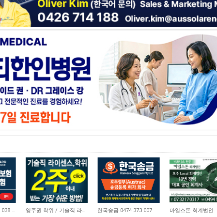
21,173
10,745
4,666
비즈니스 보험 0410 038 554
영주권 학위 / 기술직 라이센스 최소2주안에 받기! (요리, 페인팅, 용접, 차일드케어 등…
한국송금 0474 373 007
마일스톤 회계법인