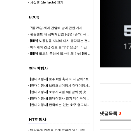
- 사실혼 (de facto) 관계
ECCQ
- 7월 28일 세계 간염에 날에 관한 기사
- 퀸즐랜드 내 성매개감염 (성병) 증가: 꼭 알아야 할 정보
- [BBV] 노동절을 지나며 다시 생각하는 건강 점검의 중요성
- 메디케어 긴급 진료 클리닉: 응급이 아닌 상황에서 빠르고 편리한 의료 서비스 제공
- [BBV] 별도의 증상이 없는데 왜 만성 B형 간염 정기 검사를 받아야 하나요?
현대여행사
- [현대여행사] 호주 8월 축제 어디 갈까? 브리즈번 Ekka부터 멜버른 영화제, 시드니 마…
- [현대여행사] 브리즈번여행사 현대여행사 기업 인센티브 맞춤 관광 후기 | 8박 9일 호주 …
- [현대여행사] 호주지역별 8월 날씨 및 옷차림 정리해봤어요 ✨
- [현대여행사] 현대여행사 인기 데이투어 특가 할인 진행! 지금 확인해보세요 ✨
- [현대여행사] 한국에는 없는 호주 헝그리잭스 메뉴 추천! 호주 여행 중 꼭 먹어볼 패스트푸…
댓글목록
0
HT여행사
- 탕갈루마 리조트 고래 크루즈 얼리버드 할인 이벤트 !!