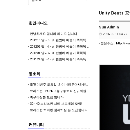
Unity Beats
한인라디오
Sun Admin
- 안녕하세요 달나라 라디오 입니다
2026.05.11 04:22
- 201215 달나라 ♬ 한밤에 예술이 똑똑똑 & 나윤제 변호사의 밝은세상
- 짧은주소 :
http://w
- 201208 달나라 ♬ 한밤에 예술이 똑똑똑 & 걸어서 와인속으로
- 201201 달나라 ♬ 한밤에 예술이 똑똑똑 & 이어폰 한쪽만 빌려줄래?
- 201124 달나라 ♬ 한밤에 예술이 똑똑똑 & 이어폰 한쪽만 빌려줄래?
동호회
- [8/8 이번주 토요일] 와이너리투어+와인테이스팅+골코여행 함께 다녀오실 분????
- 브리즈번 LEGEND 농구동호회 신규회원 모집
- 축구하실분 모집 합니다
- 30 - 40 브리즈번 시티 보드게임 모임!
- 브리즈번 하이킹 함께하실 분 모집합니다!
커뮤니티