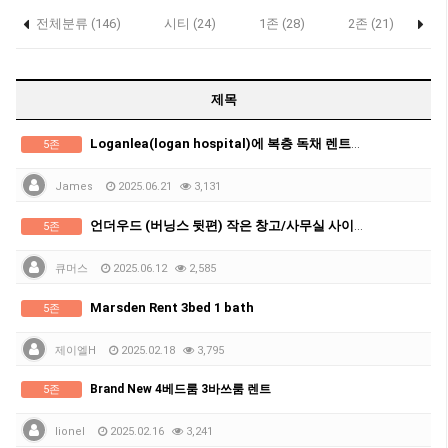
전체분류 (146)
시티 (24)
1존 (28)
2존 (21)
3
제목
Loganlea(logan hospital)에 복층 독채 렌트하실분 구합니다.
5존
James
2025.06.21
3,131
언더우드 (버닝스 뒷편) 작은 창고/사무실 사이즈 임대
5존
큐머스
2025.06.12
2,585
Marsden Rent 3bed 1 bath
5존
제이엘H
2025.02.18
3,795
Brand New 4베드룸 3바쓰룸 렌트
5존
lionel
2025.02.16
3,241