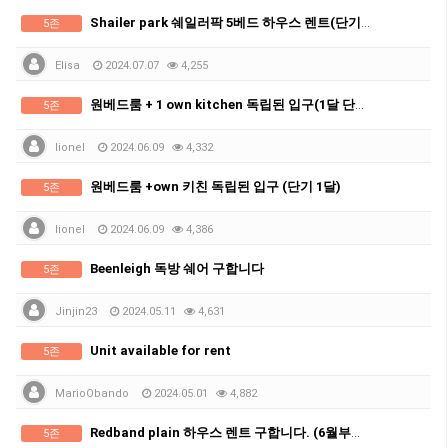
Shailer park 쉐일러팍 5베드 하우스 렌트(단기가능)
5존
Elisa
2024.07.07
4,255
원베드룸 + 1 own kitchen 독립된 입구(1달 단기)
5존
lionel
2024.06.09
4,332
원베드룸 +own 키친 독립된 입구 (단기 1달)
5존
lionel
2024.06.09
4,386
Beenleigh 독방 쉐어 구합니다
5존
Jinjin23
2024.05.11
4,631
Unit available for rent
5존
MarioObando
2024.05.01
4,882
Redband plain 하우스 렌트 구합니다. (6월부터 가능)
5존