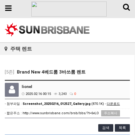
Toggl
Toggle
naviga
navigation
주택 렌트
[5존]
Brand New 4베드룸 3바쓰룸 렌트
lionel
2025.02.16 00:15
3,240
0
- 첨부파일 :
Screenshot_20250216_012527_Gallery.jpg
(870.1K) -
다운로드
- 짧은주소 :
http://www.sunbrisbane.com/brsb/bbs/?t=6vLO
주소복사
검색
목록