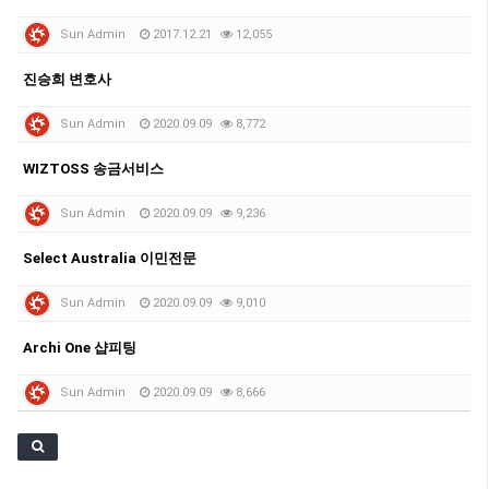
Sun Admin
2017.12.21
12,055
진승희 변호사
Sun Admin
2020.09.09
8,772
WIZTOSS 송금서비스
Sun Admin
2020.09.09
9,236
Select Australia 이민전문
Sun Admin
2020.09.09
9,010
Archi One 샵피팅
Sun Admin
2020.09.09
8,666