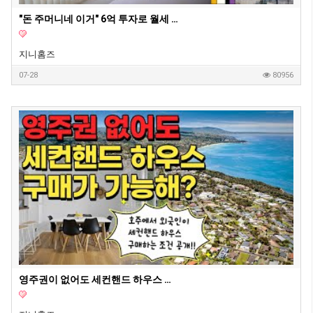
"돈 주머니네 이거" 6억 투자로 월세 620만원 아파트? | 지니집 에이전트 | 마이크로 아파트먼트
지니홈즈
07-28
80956
영주권이 없어도 세컨핸드 하우스 구매가 가능할까요?