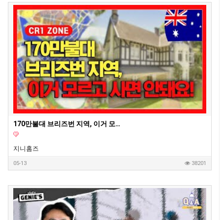
170만불대 브리즈번 지역, 이거 모르고 사면 안돼요! - 호주부동산 지니집 에이전트
지니홈즈
05-13
38201