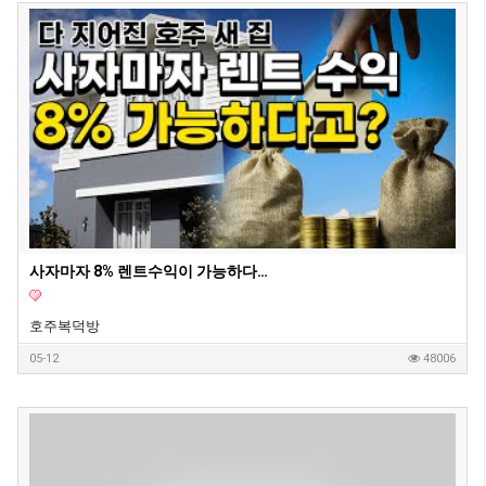
사자마자 8% 렌트수익이 가능하다는 호주 새집 1부
호주복덕방
05-12
48006