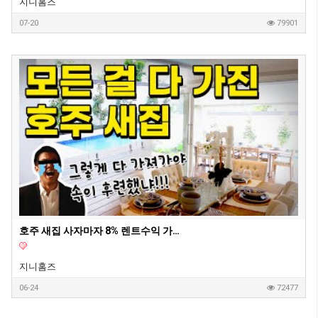
지니홈즈
07-20
79901
호주 새집 사자마자 8% 렌트수익 가능 2부 영상
지니홈즈
06-24
72477