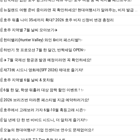
] 한국에는 없는 호주 헝그리잭스 메뉴 추천! 호주 여행 중 꼭 먹어볼 패스트푸드!
[현대여행사] 뉴질랜드 여행 준비 중이라면 꼭 확인하세요! 현대여행사가 알려주는, 비자 발급 방법
] 호주 워홀 나이 35세까지 확대? 2026 호주 비자 신청비 변경 총정리
] 호주 지역별 7월 날씨 모아보기✈️
 헌터밸리(Hunter Valley) 와인 &비어 페스티벌!✨
] 하반기 첫 프로모션 7월 한 달간, 반짝세일 OPEN✨
] ✈️ 7월 국제선 항공권 발권 예정이라면 꼭 확인하세요!
] 제73회 시드니 영화제(SFF 2026) 제대로 즐기자!
] 호주 지역별 6월 날씨 & 옷차림
] 6월 한 달, 학생·워홀러 대상 깜짝 할인 이벤트 ! ✨
] 2026 브리즈번 마라톤 페스티벌 지금 예약하러가요!
] 호주에서 고래보러 가자 6월-10월 혹등고래 시즌✨
] 일 년에 단 한 번 비비드 시드니, 더 알차게 즐기자!✨
] 오늘의 현대여행사! 기업 인센티브 연수도 문제없어요-!