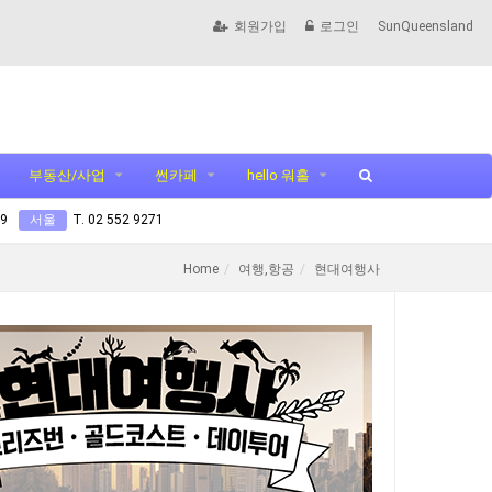
회원가입
로그인
SunQueensland
부동산/사업
썬카페
hello 워홀
99
서울
T. 02 552 9271
Home
여행,항공
현대여행사