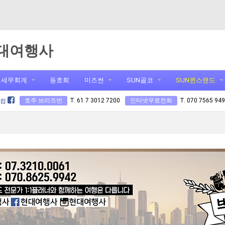
대여행사
세무회계
동호회
미즈썬
SUN골코
SUN퀸스랜드
호주 브리즈번
T. 61 7 3012 7200
인터넷무료전화
T. 070 7565 94
닷컴