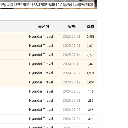
글쓴이
날짜
조회
Hyundai Travel
2025.07.21
2,951
Hyundai Travel
2025.07.21
2,874
Hyundai Travel
2025.07.14
2,778
Hyundai Travel
2024.01.18
5,446
Hyundai Travel
2024.02.07
4,974
Hyundai Travel
2020.10.19
8,054
Hyundai Travel
2026.08.05
146
Hyundai Travel
2026.07.31
289
Hyundai Travel
2026.07.27
343
Hyundai Travel
2026.07.24
386