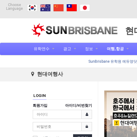
Choose
Language
현
유학연수
광고
정보
여행,항공
SunBrisbane 유학원 에듀영
현대여행사
LOGIN
회원가입
아이디/비번찾기