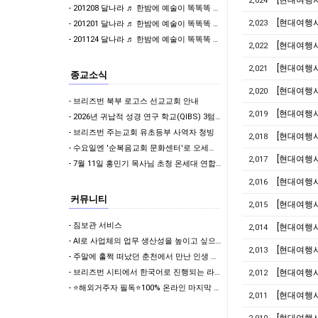
[현대여행사
2,024
- 201208 달나라 ♬ 한밤에 예술이 똑똑똑 & 걸어서 와인속으로
2,023
- 201201 달나라 ♬ 한밤에 예술이 똑똑똑 & 이어폰 한쪽만 빌려줄래?
- 201124 달나라 ♬ 한밤에 예술이 똑똑똑 & 이어폰 한쪽만 빌려줄래?
[현대여행사
2,022
[현대여행사
2,021
종교소식
[현대여행사]
2,020
- 브리즈번 북부 로고스 선교교회 안내
[현대여행사
2,019
- 2026년 귀납적 성경 연구 학교(QIBS) 3텀 학생 모집
- 브리즈번 주는교회 유초등부 사역자 청빙
[현대여행사
2,018
- 수요일엔 '순복음교회 문화센터'로 오세요^^
[현대여행사
2,017
- 7월 11일 홍민기 목사님 초청 온세대 연합집회 안내
[현대여행사
2,016
커뮤니티
[현대여행사
2,015
- 짐보관 서비스
[현대여행사
2,014
- AI로 사업체의 업무 생산성을 높이고 싶으신가요?
[현대여행사
2,013
- 주말에 훌쩍 떠났던 춘천에서 만난 인생 첫 웨이크서핑의 매력
- 브리즈번 시티에서 한국어로 진행되는 라떼아트 클래스, 8/29(토)에 열립니다
[현대여행사
2,012
- ⭐해외거주자 필독⭐100% 온라인 마지막 한국어교원 2급 추가모집 (~8/2)
[현대여행사
2,011