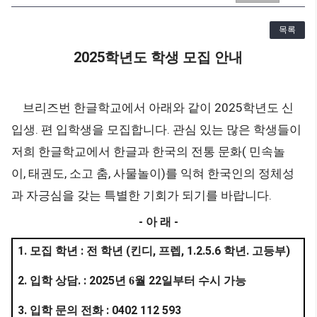
목록
2025
학년도 학생 모집 안내
2025
브리즈번 한글학교에서 아래와 같이
학년도 신
.
.
입생
편 입학생을 모집합니다
관심 있는 많은 학생들이
(
저희 한글학교에서 한글과 한국의 전통 문화
민속놀
,
,
,
)
이
태권도
소고 춤
사물놀이
를 익혀 한국인의 정체성
.
과 자긍심을 갖는 특별한 기회가 되기를 바랍니다
-
-
아 래
1.
:
(
,
, 1.2.5.6
.
)
모집 학년
전 학년
킨디
프렙
학년
고등부
2.
. : 2025
22
입학 상담
년 6
월
일부터 수시 가능
3.
: 0402 112 593
입학 문의 전화