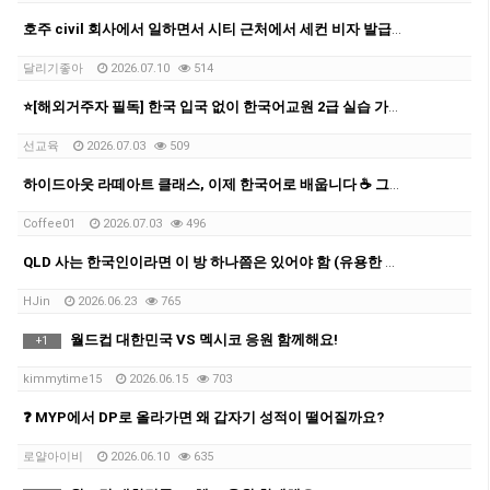
호주 civil 회사에서 일하면서 시티 근처에서 세컨 비자 발급받은 과정을 공유 드립니다.
달리기좋아
2026.07.10
514
⭐[해외거주자 필독] 한국 입국 없이 한국어교원 2급 실습 가능한 마지막 반입니다
선교육
2026.07.03
509
하이드아웃 라떼아트 클래스, 이제 한국어로 배웁니다 ☕ 그룹 커피 클래스 오픈!
Coffee01
2026.07.03
496
QLD 사는 한국인이라면 이 방 하나쯤은 있어야 함 (유용한 카톡방 모음 공유)
HJin
2026.06.23
765
월드컵 대한민국 VS 멕시코 응원 함께해요!
+
1
kimmytime15
2026.06.15
703
❓ MYP에서 DP로 올라가면 왜 갑자기 성적이 떨어질까요?
로얄아이비
2026.06.10
635