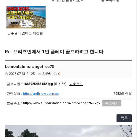
브리즈번 한글학교, 3…
"돈 주머니네…
영주권이 없어도 세컨핸…
Re: 브리즈번에서 1인 플레이 골프하려고 합니다.
Lemonlalimorangetree73
2025.07.31 21:25
2,498
0
- 첨부파일 :
1665925483182.jpg
(514.8K) -
다운로드
- 관련링크 :
http://golfnow.com.au
7982회 연결
- 짧은주소 :
http://www.sunbrisbane.com/brsb/bbs/?t=7kgv
주소복사
목록