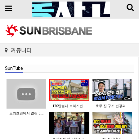
Toggl
Toggle
naviga
navigation
커뮤니티
SunTube
170만불대 브리즈번 …
호주 집 구조 변경과 …
브리즈번에서 열린 3.…