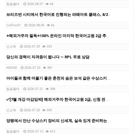
틸욤폴텨
2026.08.07
44
브리즈번 시티에서 한국어로 진행되는 라떼아트 클래스, 8/29(토)에 열립니다
Coffee01
2026.08.06
66
⭐해외거주자 필독⭐100% 온라인 마지막 한국어교원 2급 추가모집 (~8/2)
선교육
2026.07.29
333
당신의 경력이 자격증이 됩니다 — RPL 무료 상담
ANS00
2026.07.22
387
아이들과 함께 머물기 좋은 춘천의 숨은 보석 같은 수상스키 숙소 후기
틸욤폴텨
2026.07.21
398
✅[7월 개강 마감임박] 해외거주자 한국어교원 2급, 신청 전 반드시 확인할 5가지
선교육
2026.07.20
395
양평에서 만난 수상스키 장비의 신세계, 실속 있게 준비하는 팁
틸욤폴텨
2026.07.12
412