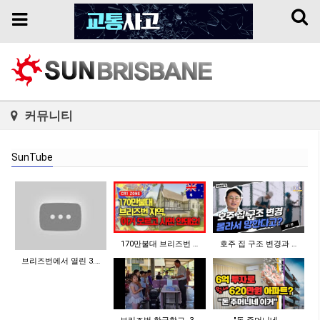
Toggl
Toggle
naviga
navigation
커뮤니티
SunTube
170만불대 브리즈번 …
호주 집 구조 변경과 …
브리즈번에서 열린 3.…