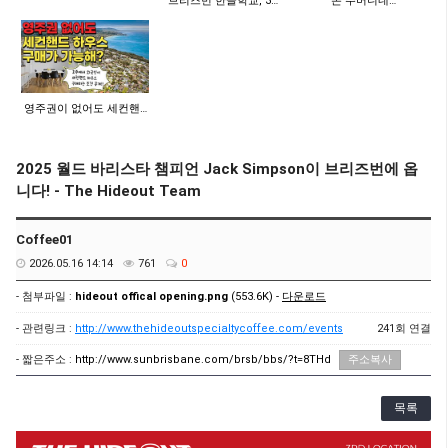
브리즈번 한글학교, 3…
"돈 주머니네…
영주권이 없어도 세컨핸…
2025 월드 바리스타 챔피언 Jack Simpson이 브리즈번에 옵
니다! - The Hideout Team
Coffee01
2026.05.16 14:14
761
0
- 첨부파일 :
hideout offical opening.png
(553.6K) -
다운로드
- 관련링크 :
http://www.thehideoutspecialtycoffee.com/events
241회 연결
- 짧은주소 :
http://www.sunbrisbane.com/brsb/bbs/?t=8THd
주소복사
목록