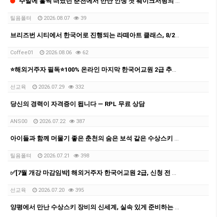
주말에 훌쩍 떠났던 춘천에서 만난 인생 첫 웨이크서핑의 매력
틸욤폴텨
2026.08.07
39
브리즈번 시티에서 한국어로 진행되는 라떼아트 클래스, 8/29(토)에 열립니다
Coffee01
2026.08.06
62
⭐해외거주자 필독⭐100% 온라인 마지막 한국어교원 2급 추가모집 (~8/2)
선교육
2026.07.29
332
당신의 경력이 자격증이 됩니다 — RPL 무료 상담
ANS00
2026.07.22
387
아이들과 함께 머물기 좋은 춘천의 숨은 보석 같은 수상스키 숙소 후기
틸욤폴텨
2026.07.21
398
✅[7월 개강 마감임박] 해외거주자 한국어교원 2급, 신청 전 반드시 확인할 5가지
선교육
2026.07.20
395
양평에서 만난 수상스키 장비의 신세계, 실속 있게 준비하는 팁