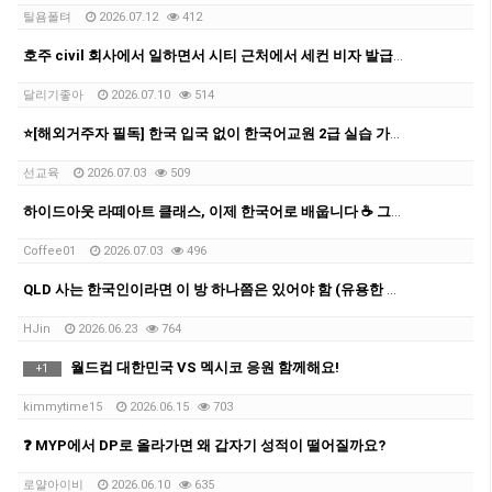
틸욤폴텨
2026.07.12
412
호주 civil 회사에서 일하면서 시티 근처에서 세컨 비자 발급받은 과정을 공유 드립니다.
달리기좋아
2026.07.10
514
⭐[해외거주자 필독] 한국 입국 없이 한국어교원 2급 실습 가능한 마지막 반입니다
선교육
2026.07.03
509
하이드아웃 라떼아트 클래스, 이제 한국어로 배웁니다 ☕ 그룹 커피 클래스 오픈!
Coffee01
2026.07.03
496
QLD 사는 한국인이라면 이 방 하나쯤은 있어야 함 (유용한 카톡방 모음 공유)
HJin
2026.06.23
764
월드컵 대한민국 VS 멕시코 응원 함께해요!
+
1
kimmytime15
2026.06.15
703
❓ MYP에서 DP로 올라가면 왜 갑자기 성적이 떨어질까요?
로얄아이비
2026.06.10
635