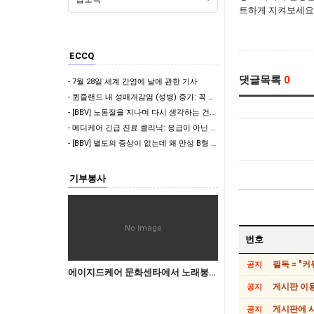
트하게 지켜보세요
ECCQ
댓글목록
0
- 7월 28일 세계 간염에 날에 관한 기사
- 퀸즐랜드 내 성매개감염 (성병) 증가: 꼭 알아야 할 정보
- [BBV] 노동절을 지나며 다시 생각하는 건강 점검의 중요성
- 메디케어 긴급 진료 클리닉: 응급이 아닌 상황에서 빠르고 편리한 의료 서비스 제공
- [BBV] 별도의 증상이 없는데 왜 만성 B형 간염 정기 검사를 받아야 하나요?
기부봉사
No Image
번호
필독 = "
공지
에이지드케어 문화센타에서 노래봉사하실분(드림밴드)
게시판 이
공지
게시판에 사
공지