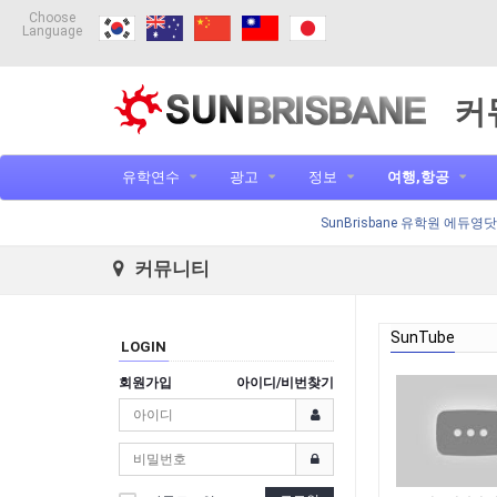
Choose
Language
커
유학연수
광고
정보
여행,항공
SunBrisbane 유학원 에듀영
커뮤니티
SunTube
LOGIN
회원가입
아이디/비번찾기