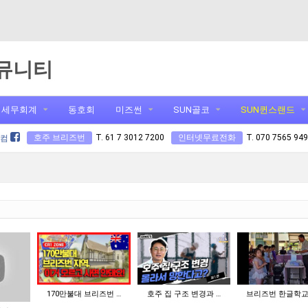
뮤니티
세무회계
동호회
미즈썬
SUN골코
SUN퀸스랜드
호주 브리즈번
T. 61 7 3012 7200
인터넷무료전화
T. 070 7565 94
닷컴
170만불대 브리즈번 …
호주 집 구조 변경과 …
브리즈번 한글학교,