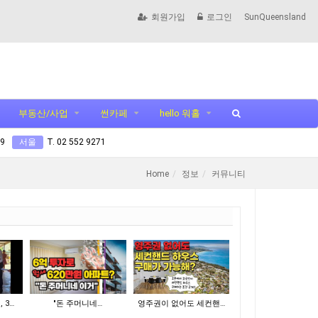
회원가입
로그인
SunQueensland
부동산/사업
썬카페
hello 워홀
99
서울
T. 02 552 9271
Home
정보
커뮤니티
 3…
"돈 주머니네…
영주권이 없어도 세컨핸…