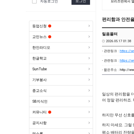
로그인
자동로그인
브리즈번에서 열린
편리함과 안전을
등업신청
틸욤폴텨
교민뉴스
2026.05.17 01:38
한인라디오
- 관련링크 :
https://
한글학교
- 관련링크 :
https://
SunTube
- 짧은주소 :
http://w
기부봉사
종교소식
일상의 편리함을 
어 정말 편리하죠.
SB지식인
커뮤니티
하지만 무선 신호를
공지사항
하지 마세요. 그럴
평소 배터리 잔량을
업소록