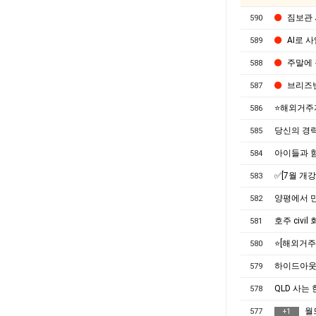
짐보관
590
AI로 
589
주말에 
588
브리즈번
587
⭐해외거주자
586
당신의 경력
585
아이들과 함
584
✅[7월 개
583
양평에서 만
582
호주 civ
581
⭐[해외거주
580
하이드아웃 
579
QLD 사는
578
월
577
+
1