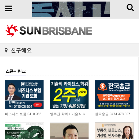
Toggl
Toggle
naviga
navigation
친구해요
스폰서링크
4,644
21,169
10,742
비즈니스 보험 0410 038 554
영주권 학위 / 기술직 라이센스 최소2주안에 받기! (요리, 페인팅, 용접, 차일드케어 등…
한국송금 0474 373 007