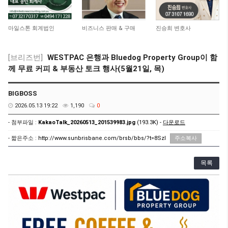
4,662
15,049
11,054
마일스톤 회계법인
비즈니스 판매 & 구매
진승희 변호사
[브리즈번]
WESTPAC 은행과 Bluedog Property Group이 함
께 무료 커피 & 부동산 토크 행사(5월21일, 목)
BIGBOSS
2026.05.13 19:22
1,190
0
- 첨부파일 :
KakaoTalk_20260513_201539983.jpg
(193.3K) -
다운로드
- 짧은주소 :
http://www.sunbrisbane.com/brsb/bbs/?t=8Szl
주소복사
목록