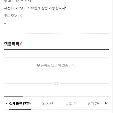
⏰ 오전 9시 ~ 11시
사전 RSVP 없이 자유롭게 방문 가능합니다!
무료 주차 가능
댓글목록
0
등록된 댓글이 없습니다.
전체분류 (323)
QLD (91)
골코 (6)
겐다 (0)
게