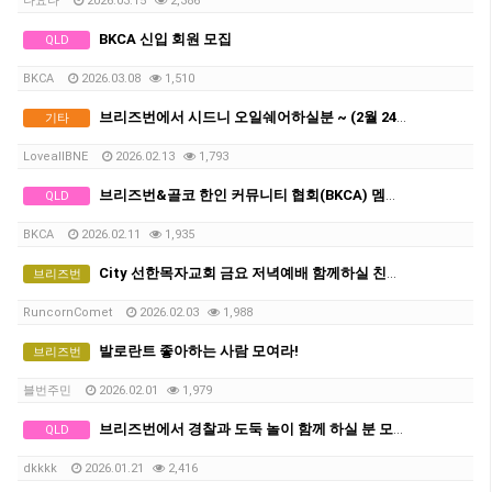
나요나
2026.03.15
2,386
BKCA 신입 회원 모집
QLD
BKCA
2026.03.08
1,510
브리즈번에서 시드니 오일쉐어하실분 ~ (2월 24-26일 사이 출발)
기타
LoveallBNE
2026.02.13
1,793
브리즈번&골코 한인 커뮤니티 협회(BKCA) 멤버 모집
QLD
BKCA
2026.02.11
1,935
City 선한목자교회 금요 저녁예배 함께하실 친구분 가족분 기다립니다^^
브리즈번
RuncornComet
2026.02.03
1,988
발로란트 좋아하는 사람 모여라!
브리즈번
블번주민
2026.02.01
1,979
브리즈번에서 경찰과 도둑 놀이 함께 하실 분 모집합니다!!
QLD
dkkkk
2026.01.21
2,416