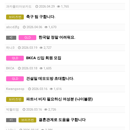
과카몰리아보카도
2026.04.29
1,765
축구 팀 구합니다.
브리즈번
abcd2fg
2026.04.06
1,670
한국말 정말 어려워요.
QLD
+
3
하나3
2026.03.19
2,727
BKCA 신입 회원 모집
QLD
BKCA
2026.03.18
1,605
건설일 데모도방 초대합니다.
QLD
Kwangseop
2026.03.16
1,616
파트너 비자 필요하신 여성분 (나이불문)
브리즈번
박월리엄
2026.03.16
2,726
결혼관계로 도움을 구합니다
브리즈번
+
1