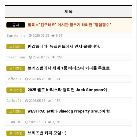
콥스하버 (0)
제목
필독 = "친구해요" 게시판 글쓰기 하려면 "등업필수"
공지
Sun Admin
2020.06.23
9,391
반갑습니다. 뉴질랜드에서 인사 올립니다.
브리즈번
missbriban
2026.07.02
729
브리즈번에서 세계 1등 바리스타 커피를 무료로 마실 수 있다면?
브리즈번
Coffee01
2026.05.25
1,141
2025 월드 바리스타 챔피언 Jack Simpson이 브리즈번에 옵니다! - The Hideout Team
브리즈번
Coffee01
2026.05.16
1,187
WESTPAC 은행과 Bluedog Property Group이 함께 무료 커피 & 부동산 토크 행사(5월21일, 목)
브리즈번
BIGBOSS
2026.05.13
1,191
브리즈번 카페 모임 :-)
브리즈번