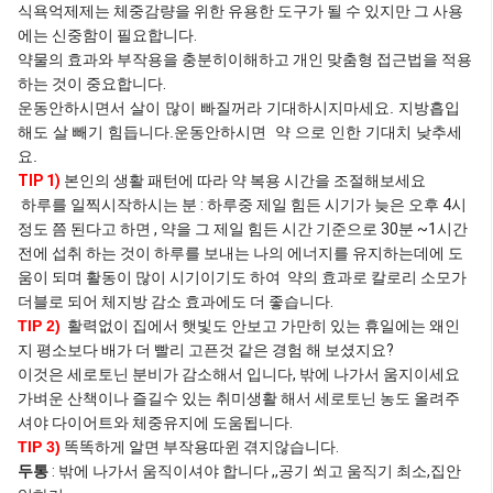
식욕억제제는 체중감량을 위한 유용한 도구가 될 수 있지만 그 사용
에는 신중함이 필요합니다.
약물의 효과와 부작용을 충분히이해하고 개인 맞춤형 접근법을 적용
하는 것이 중요합니다.
운동안하시면서 살이 많이 빠질꺼라 기대하시지마세요. 지방흡입
해도 살 빼기 힘듭니다.운동안하시면 약 으로 인한 기대치 낮추세
요.
TIP 1)
본인의 생활 패턴에 따라 약 복용 시간을 조절해보세요
하루를 일찍시작하시는 분 : 하루중 제일 힘든 시기가 늦은 오후 4시
정도 쯤 된다고 하면 , 약을 그 제일 힘든 시간 기준으로 30분 ~1시간
전에 섭취 하는 것이 하루를 보내는 나의 에너지를 유지하는데에 도
움이 되며 활동이 많이 시기이기도 하여 약의 효과로 칼로리 소모가
더블로 되어 체지방 감소 효과에도 더 좋습니다.
TIP 2)
활력없이 집에서 햇빛도 안보고 가만히 있는 휴일에는 왜인
지 평소보다 배가 더 빨리 고픈것 같은 경험 해 보셨지요?
이것은 세로토닌 분비가 감소해서 입니다, 밖에 나가서 움지이세요
가벼운 산책이나 즐길수 있는 취미생활 해서 세로토닌 농도 올려주
셔야 다이어트와 체중유지에 도움됩니다.
TIP 3)
똑똑하게 알면 부작용따윈 겪지않습니다.
두통
: 밖에 나가서 움직이셔야 합니다 ,,공기 쐬고 움직기 최소,집안