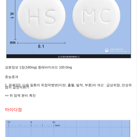
성분정보
1정(180
mg
) 중
레바미피드 100.0mg
효능효과
1. 위궤양
2. 다음 질환의 위점막병변(미란, 출혈, 발적, 부종)의 개선 : 급성위염, 만성위
염의 급성악화기
=>
위 점액 분비 촉진
마이다정