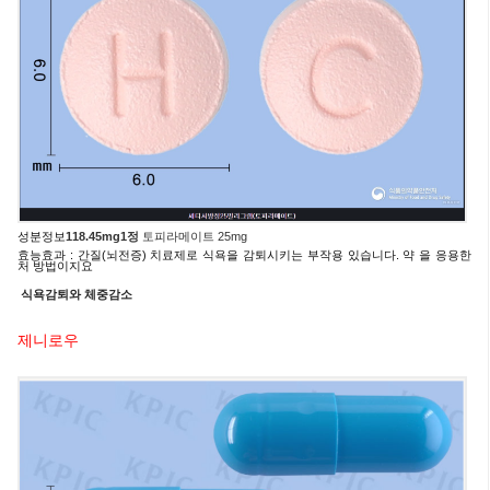
성분정보
118.45
mg
1정
토피라메이트 25
mg
효능효과 : 간질(뇌전증) 치료제로 식욕을 감퇴시키는 부작용 있습니다. 약 을 응용한
처 방법이지요
식욕감퇴와 체중감소
제니로우