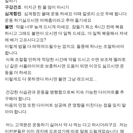
일하기
구강건조
: 미지근 한 물 많이 마시기
심계항진
: 심계항진 올때 운동 하세요 이때 칼로리 소모 두배 됩니다.
운동 하기싫으시면 어깨춤이라고 추며 즐기세요
불면
: 약을 너무 늦게 드시게 마세요.. 잠들기 최소 4시간 전에 복용
하시고 그래도 불면이 오시면 더 일찍 드세요, 더 일찍 복용해서 저녁
에 배가 고프시다고요?
이렇게 밥을 다 떠먹여드릴수는 없지요. 둘중에 하나는 조절하셔야
합니다.
식욕 조절할 만하게 적당한 시간에 약을 드시고 수면 보조제 멜라토
닌 같은 서플라이어로 보충하시면 도움이 되면 이것도 싫으시면 운
동을 더 하세요.
이렇게도 다 못하겟다 하시면 불면 그냥 겪으셔요....
건강한 식습관과 운동을 병행함으로써 지속 가능한 다이어트를 추
구해야 합니다.
마음의 안정 또한 다이어트 성공에 큰 영향을 미친다는 점을 잊지 말
아야 합니다.
어느 고객분은 운동하기 싫어서 약 사 먹는 다고 하시더라구요 . 저는
이런분들은 이미 경지에 오르셨기에 따로 말씀 드릴게없습니다. 왜