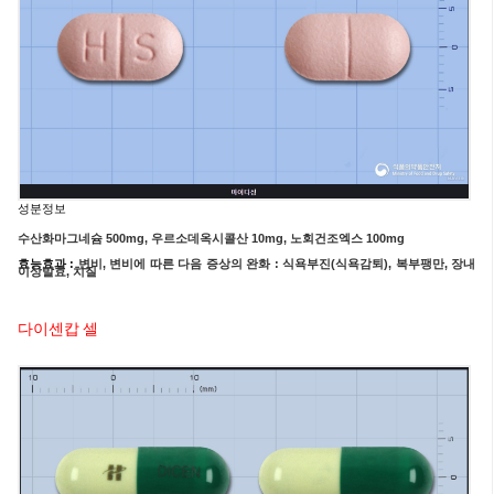
성분정보
수산화마그네슘 500
mg,
우르소데옥시콜산 10
mg,
노회건조엑스 100
mg
효능효과 :
변비, 변비에 따른 다음 증상의 완화 : 식욕부진(식욕감퇴), 복부팽만, 장내
이상발효, 치질
다이센캅 셀