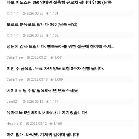
타보 이노스핀 360 양대면 절충형 유모차 팝니다 $130 (남쪽 픽업)
호주미1
2026.03.26
1,131
보르르 분유포트 팝니다 $60 (남쪽 픽업)
호주미1
2026.03.26
1,102
성원에 감사 드립니다. 행복육아를 위한 설문에 참여해 주셔요.
CalmTree
2026.03.24
1,041
이번 주 금요일, 무료 자녀 양육 코칭 3주차 진행 됩니다.
CalmTree
2026.03.18
1,009
베이비시팅 주말 필요하시면 연락주세욧
Jen521
2026.03.13
1,117
유아교육 8년 베이비시터/내니 여기있습니다!
HeatherK
2026.03.12
1,160
아기 침대. 바씨넷. 기저귀 갈이대 팝니다!