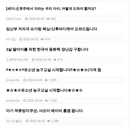
[세미나] 호주에서 자라는 우리 아이, 어떻게 도와야 할까요?
CalmTree
2026.06.03
692
임산부 저자극 슈가링 왁싱/산후바디케어 도와드립니다
바디업
2026.06.02
674
2살 딸아이를 위한 한국어 동화책·장난감 구합니다
SJRENTALCAR
2026.06.02
673
‼️★☆★☆‼️유소년 농구교실 시작합니다‼️★☆★☆(가격 첨부 및 인스타 링크 추가)‼️‼️
brisports
2026.04.05
1,289
★☆★☆유소년 농구교실 시작합니다★☆★☆
brisports
2026.04.04
1,120
아기 역류방지쿠션, 샤오미 베이비 홈켐 팝니다.
피니쉬블로
2026.04.03
1,286