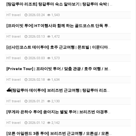
[탕갈루마 리조트] 탕갈루마 숙소 알아보기 | 탕갈루마 숙박 | 탕갈루마 리조트 예약
HT travel
2026.03.24
1,543
[프라이빗 투어] HT여행사와 함께 하는 골드코스트 단독 투어!!!
HT travel
2026.03.13
1,472
[선샤인코스트 데이투어] 호주 근교여행 | 몬트빌 | 이문디마켓 | 누사비치| 썬샤인코스트
HT travel
2026.03.03
1,573
[Private Tour] | 프라이빗 투어 / 맞춤 관광 / 호주 여행 / 브리즈번 여행 / 브리즈번 근교여행
HT travel
2026.02.18
1,634
⛴️[탕갈루마 데이투어] 브리즈번 근교여행 | 탕갈루마 리조트 | 탕갈루마 | 데이크루즈 | 크루즈투어 | 돌고래 | 스노쿨링 | 샌드보딩
HT travel
2026.01.21
2,130
[무게라 은하수 투어] 쏟아지는 별빛 투어 | 브리즈번 야경투어 | 먹음직스러운 BBQ와 한강라면을 뛰어넘을 무게라 라면까지!
HT travel
2026.01.12
2,142
[모튼 아일랜드 3종 투어] 브리즈번 근교여행 / 모튼섬 / 모튼섬투어 / 호주 데이투어 / 브리즈번 데이투어