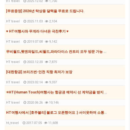
HT travel
2025.12.02
1,756
[무료증정] 2026년 탁상용 달력을 무료로 드립니다.
HT travel
2025.11.03
2,104
♥ HT여행사와 무게라 다녀온 극찬후기 ♥
HT travel
2019.07.08
9,142
무비월드,웻엔와일드,씨월드,파라다이스 컨트리 모두 방문 가능 패스가 167불!!!!
HT travel
2022.12.20
7,875
[대한항공] 브리즈번-인천 직항 최저가 보장
HT travel
2023.02.14
9,337
※HT(Human Touch)여행사는 항공권 예약시 선 계약금을 받지 않습니다.※
HT travel
2020.06.26
10,146
HT여행사에서 [호주블리] 블로그 오픈했어요 :) 서이웃하며 소통하며 지내요
ht_travel
2017.07.05
11,608