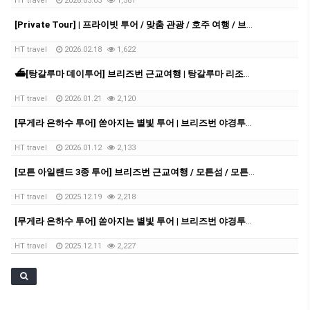
HT travel
2026.03.03
1,561
[Private Tour] | 프라이빗 투어 / 맞춤 관광 / 호주 여행 / 브리즈번 여행 / 브리즈번 근교여행
HT travel
2026.02.18
1,622
⛴️[탕갈루마 데이투어] 브리즈번 근교여행 | 탕갈루마 리조트 | 탕갈루마 | 데이크루즈 | 크루즈투어 | 돌고래 | 스노쿨링 | 샌드보딩
HT travel
2026.01.21
2,120
[무게라 은하수 투어] 쏟아지는 별빛 투어 | 브리즈번 야경투어 | 먹음직스러운 BBQ와 한강라면을 뛰어넘을 무게라 라면까지!
HT travel
2026.01.12
2,133
[모튼 아일랜드 3종 투어] 브리즈번 근교여행 / 모튼섬 / 모튼섬투어 / 호주 데이투어 / 브리즈번 데이투어
HT travel
2025.12.19
2,218
[무게라 은하수 투어] 쏟아지는 별빛 투어 | 브리즈번 야경투어 | 먹음직스러운 BBQ와 한강라면을 뛰어넘을 무게라 라면까지!
HT travel
2025.12.11
2,227