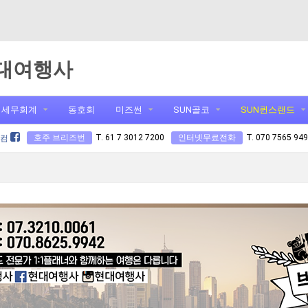
대여행사
세무회계
동호회
미즈썬
SUN골코
SUN퀸스랜드
호주 브리즈번
T. 61 7 3012 7200
인터넷무료전화
T. 070 7565 94
닷컴