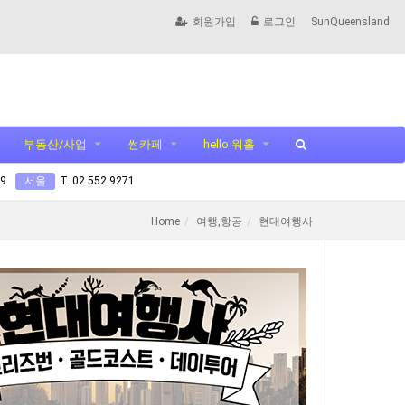
회원가입
로그인
SunQueensland
부동산/사업
썬카페
hello 워홀
99
서울
T. 02 552 9271
Home
여행,항공
현대여행사