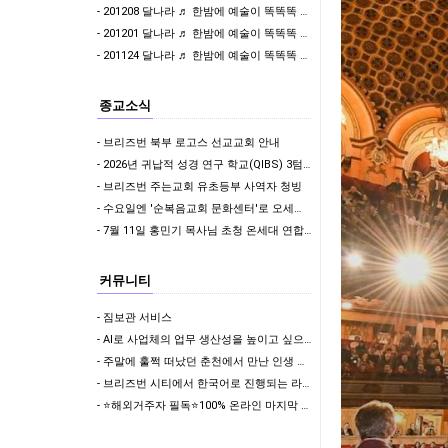
- 201208 달나라 ♬ 한밤에 예술이 똑똑똑 & 걸어서 와인속으로
- 201201 달나라 ♬ 한밤에 예술이 똑똑똑 & 이어폰 한쪽만 빌려줄래?
- 201124 달나라 ♬ 한밤에 예술이 똑똑똑 & 이어폰 한쪽만 빌려줄래?
종교소식
- 브리즈번 북부 로고스 선교교회 안내
- 2026년 귀납적 성경 연구 학교(QIBS) 3텀 학생 모집
- 브리즈번 주는교회 유초등부 사역자 청빙
- 수요일엔 '순복음교회 문화센터'로 오세요^^
- 7월 11일 홍민기 목사님 초청 온세대 연합집회 안내
커뮤니티
- 짐보관 서비스
- AI로 사업체의 업무 생산성을 높이고 싶으신가요?
- 주말에 훌쩍 떠났던 춘천에서 만난 인생 첫 웨이크서핑의 매력
- 브리즈번 시티에서 한국어로 진행되는 라떼아트 클래스, 8/29(토)에 열립니다
- ⭐해외거주자 필독⭐100% 온라인 마지막 한국어교원 2급 추가모집 (~8/2)