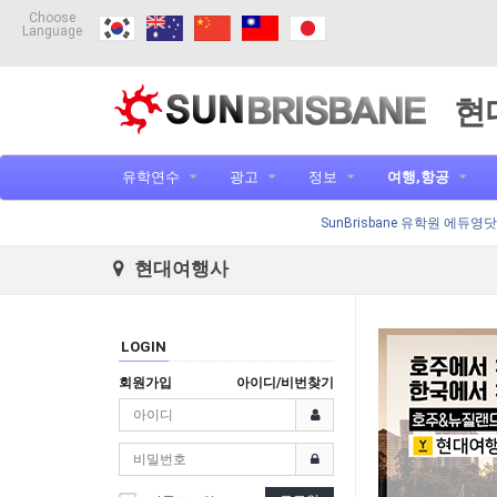
Choose
Language
현
유학연수
광고
정보
여행,항공
SunBrisbane 유학원 에듀영
현대여행사
LOGIN
회원가입
아이디/비번찾기