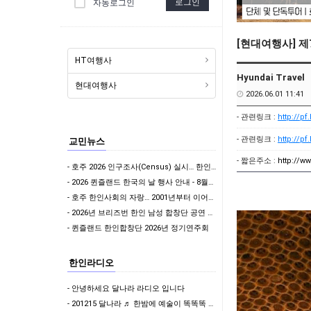
로그인
자동로그인
[현대여행사] 제7
HT여행사
Hyundai Travel
현대여행사
2026.06.01 11:41
- 관련링크 :
http://p
- 관련링크 :
http://p
교민뉴스
- 짧은주소 :
http://w
- 호주 2026 인구조사(Census) 실시… 한인사회도 적극 참여해야
- 2026 퀸즐랜드 한국의 날 행사 안내 - 8월22일 토요일/브리즈번 King George…
- 호주 한인사회의 자랑… 2001년부터 이어진 태권도 봉사, 대한민국 경찰의 감사로 이어지다
- 2026년 브리즈번 한인 남성 합창단 공연 여러분들을 초대합니다.
- 퀸즐랜드 한인합창단 2026년 정기연주회
한인라디오
- 안녕하세요 달나라 라디오 입니다
- 201215 달나라 ♬ 한밤에 예술이 똑똑똑 & 나윤제 변호사의 밝은세상