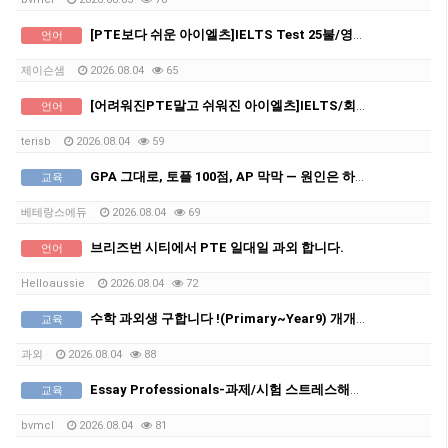
[PTE보다 쉬운 아이엘츠]IELTS Test 25불/영문법 회화-2주만에 목표점수달성 돈낭비 시간낭비없는 과외
언어
제이슨샘
2026.08.04
65
[어려워진PTE말고 쉬워진 아이엘츠]IELTS/회화,기초영어 단기고득점 쪽집게 맞춤 과외
언어
terisb
2026.08.04
59
GPA 그대로, 토플 100점, AP 막막 — 원인은 하나입니다
교육
베테랑스에듀
2026.08.04
69
브리즈번 시티에서 PTE 일대일 과외 합니다.
언어
Helloaussie
2026.08.04
72
수학 과외생 구합니다 !(Primary~Year9) 개개인 맞춤 온라인 과외 꼼꼼하고 성실하게 지도합니다.
교육
과외
2026.08.04
88
Essay Professionals-과제/시험 스트레스해결!전문가에게 맡기고 일과 공부에 집중하세요
교육
bvmcl
2026.08.04
81