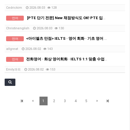
Cedrickim
2026.08.03
128
[PTE 단기 전문] New 채점방식도 OK! PTE 입문 전문! 2회 완성 쪽집게 과외! 쉽고, 빠르고, 확실하게!
언어
Christinenglish
2026.08.03
130
<아이엘츠 만점> IELTS · 영어 회화 · 기초 영어 · 비즈니스 영어 전문 과외
언어
allgreat
2026.08.02
143
전화영어 · 화상 영어회화 · IELTS 1:1 맞춤 수업 (무료 체험 진행)
언어
Emily과외
2026.08.02
153
1
2
3
4
5