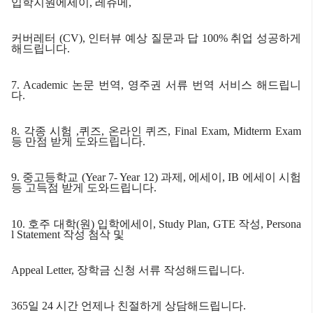
입학지원에세이
,
레쥬메
,
커버레터
(CV),
인터뷰 예상 질문과 답
100%
취업 성공하게
해드립니다
.
7. Academic
논문 번역
,
영주권 서류 번역 서비스 해드립니
다.
8.
각종 시험
,
퀴즈
,
온라인 퀴즈
, Final Exam, Midterm Exam
등 만점 받게 도와드립니다.
9.
중고등학교
(Year 7- Year 12)
과제
,
에세이
, IB
에세이 시험
등 고득점 받게 도와드립니다
.
10.
호주 대학
(
원
)
입학에세이
, Study Plan, GTE
작성
, Persona
l Statement
작성 첨삭 및
Appeal Letter,
장학금 신청 서류 작성해드립니다
.
365
일
24
시간 언제나 친절하게 상담해드립니다
.