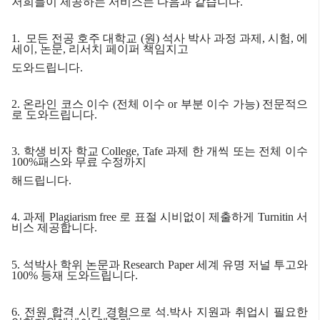
저희들이 제공하는 서비스는 다음과 같습니다
.
1. 모든 전공
호주 대학교
(
원
)
석사 박사 과정 과제
,
시험
,
에
세이
,
논문
,
리서치 페이퍼 책임지고
도와드립니다
.
2.
온라인 코스 이수
(
전체 이수
or
부분 이수 가능
)
전문적으
로 도와드립니다
.
3.
학생 비자 학교
College, Tafe
과제 한 개씩 또는 전체 이수
100%
패스와 무료 수정까지
해드립니다
.
4.
과제
Plagiarism free
로 표절 시비없이 제출하게
Turnitin
서
비스 제공합니다
.
5.
석박사 학위 논문과
Research Paper
세계 유명 저널 투고와
100%
등재 도와드립니다
.
6.
전원 합격 시킨 경험으로 석
.
박사 지원과 취업시 필요한