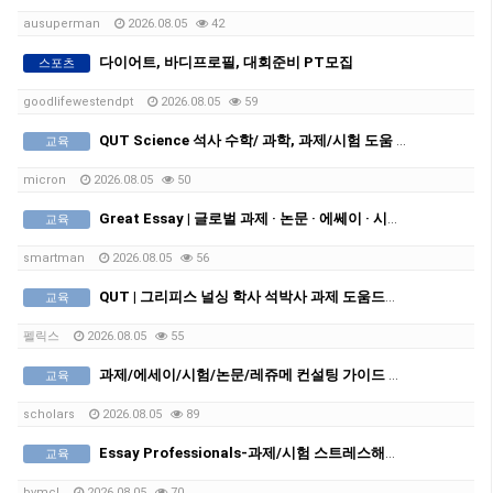
ausuperman
2026.08.05
42
다이어트, 바디프로필, 대회준비 PT모집
스포츠
goodlifewestendpt
2026.08.05
59
QUT Science 석사 수학/ 과학, 과제/시험 도움 (Bio,Physics,Chem,Organic Chemistry)
교육
micron
2026.08.05
50
Great Essay | 글로벌 과제 · 논문 · 에쎄이 · 시험 전문
교육
smartman
2026.08.05
56
QUT | 그리피스 널싱 학사 석박사 과제 도움드립니다
교육
펠릭스
2026.08.05
55
과제/에세이/시험/논문/레쥬메 컨설팅 가이드 작성 첨삭
교육
scholars
2026.08.05
89
Essay Professionals-과제/시험 스트레스해결!전문가에게 맡기고 일과 공부에 집중하세요
교육
bvmcl
2026.08.05
70