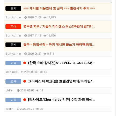
=== 게시판 이용안내 및 공지 === 환전사기 주의 ===
공지
Sun Admin
2018.01.08
12,825
영주권 학위 / 기술직 라이센스 최소2주안에 받기! (요리, 페인팅, 용접, 차일드케어 등등)
우대
Sun Admin
2017.11.18
19,826
필독 = 등업신청 = 과외 게시판 글쓰기 하려면 등업신청 필수
공지
Sun Admin
2020.06.21
8,513
(한국 스타 강사진)A-LEVEL/IB, GCSE, AP, SAT, GPA 전 교과 수업, 명문대 출신 강사진, 대치동 소재 INSPIRICA ACADEMY
교육
inspirica
2026.08.06
13
그리피스 대학교(원) 호텔경영학과/마케팅/비지니스, 과제/시험 도와드립니다
교육
pldfer
2026.08.06
14
[첨사이드/Chermside 인근] 수학 과외 학생 구합니다 (한국인 선생님)
교육
Evelin
2026.08.06
25