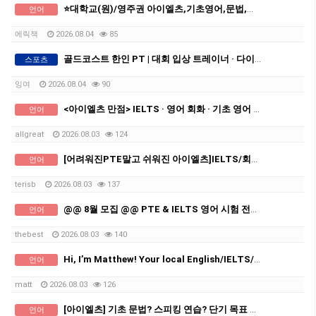
⭐대학교(원)/영주권 아이엘츠,기초영어,문법,회화-20년teaching경력1:1맞춤과외⭐
언어
에릭잭
2026.08.04
85
골드코스트 한인 PT | 대회 입상 트레이너 · 다이어트 · 체형교정
스포츠
잉여
2026.08.04
90
<아이엘츠 만점> IELTS · 영어 회화 · 기초 영어 · 비즈니스 영어 전문 과외
언어
allgreat
2026.08.03
124
[어려워진PTE말고 쉬워진 아이엘츠]IELTS/회화,기초영어 단기고득점 쪽집게 맞춤 과외
언어
terisb
2026.08.03
137
@@ 8월 모집 @@ PTE & IELTS 영어 시험 전문! [18년 경력+ 여자 선생님들]
언어
thebest
2026.08.03
140
Hi, I’m Matthew! Your local English/IELTS/PTE Mentor. (1:1)
언어
matt
2026.08.03
126
[아이엘츠] 기초 문법? 스피킹 연습? 단기 목표 달성? 모두 다 있습니다!
언어