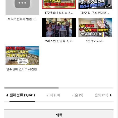
170만불대 브리즈번 …
호주 집 구조 변경과 …
브리즈번에서 열린 3.…
브리즈번 한글학교, 3…
"돈 주머니네…
영주권이 없어도 세컨핸…
전체분류 (1,341)
기타 (18)
미술 (9)
음악 (21)
제목