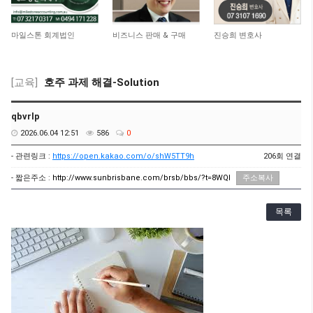
4,648
15,042
11,045
마일스톤 회계법인
비즈니스 판매 & 구매
진승희 변호사
[교육]
호주 과제 해결-Solution
qbvrlp
2026.06.04 12:51
586
0
- 관련링크 :
https://open.kakao.com/o/shW5TT9h
206회 연결
- 짧은주소 :
http://www.sunbrisbane.com/brsb/bbs/?t=8WQI
주소복사
목록