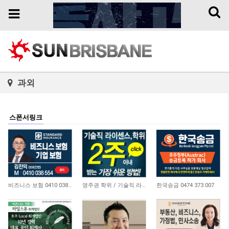
Toggl
Toggle
naviga
navigation
과외
스폰서링크
4,634
21,157
10,730
비즈니스 보험 0410 038 554
영주권 학위 / 기술직 라이센스 최소2주안에 받기! (요리, 페인팅, 용접, 차일드케어 등…
한국송금 0474 373 007