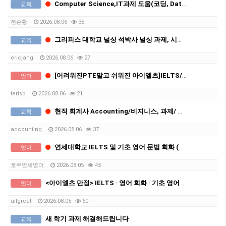
Computer Science,IT과제 도움(코딩, Data,파이썬,JAVA,AWS, C언어,Data,Cyber Security,프로그래밍 등)
교육
젠슨황
2026.08.06
35
그리피스 대학교 널싱 석박사 널싱 과제, 시험 도움드립니다
교육
ericjang
2026.08.06
27
[어려워진PTE말고 쉬워진 아이엘츠]IELTS/회화,기초영어 단기고득점 쪽집게 맞춤 과외
언어
terisb
2026.08.06
21
현직 회계사 Accounting/비지니스, 과제/ 시험 도움,-QUT 회계 졸업생, MBA졸업생
교육
accounting
2026.08.06
37
연세대학교 IELTS 및 기초 영어 문법 회화 (아이엘츠)
언어
호주연세영어
2026.08.05
45
<아이엘츠 만점> IELTS · 영어 회화 · 기초 영어 · 비즈니스 영어 전문 과외
언어
allgreat
2026.08.05
60
새 학기 과제 해결해드립니다
교육