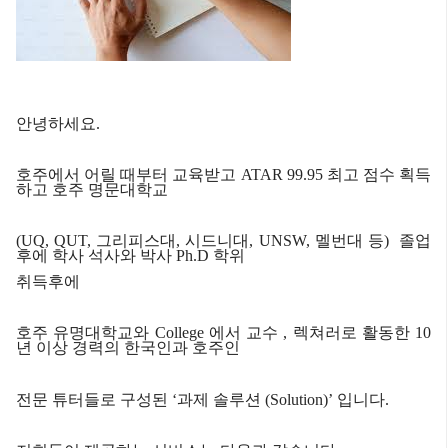
안녕하세요.
호주에서 어릴 때부터 교육받고
ATAR 99.95
최고 점수 획득
하고 호주 명문대학교
(UQ, QUT,
그리피스대
,
시드니대
, UNSW,
멜번대 등
)
졸업
후에 학사 석사와 박사 Ph.D 학위
취득후에
호주 유명대학교와
College
에서 교수 , 렉쳐러로 활동한
10
년 이상 경력의 한국인과 호주인
전문 튜터들로 구성된
‘
과제 솔루션 (Solution)
’
입니다
.