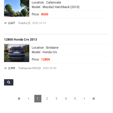
Location
: Calamvale
Model
: Mazda2 Hatchback (2010)
Price
:
8500
2,627
Zephy
2025.10.14
12800 Honda Crv 2013
Location
: Brisbane
Model
: Honda Crv
Price
:
12800
2,393
Tedspree1010
2025.09.30
1
2
3
4
5