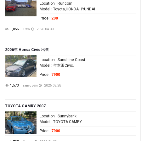
Location
: Runcorn
Model
: Toyota,HONDA,HYUNDAI
Price
:
200
1,056
1982
2026.04.30
2006年 Honda Civic 出售
Location
: Sunshine Coast
Model
: 年本田Civic。
Price
:
7900
1,573
suncojin
2026.02.28
TOYOTA CAMRY 2007
Location
: Sunnybank
Model
: TOYOTA CAMRY
Price
:
7900