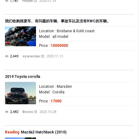
1,787
Heyan
2026.01.29
我们收购报废车、有问题的车辆、事故车以及没有RWC的车辆。
Location
: Brisbane & Gold coast
Model
: all model
Price
:
10000000
2,449
ozwrecker
2025.11.11
2019 Toyota corolla
Location
: Marsden
Model
: Corolla
Price
:
17000
2,482
Boses
2025.10.28
Reading
Mazda2 Hatchback (2010)