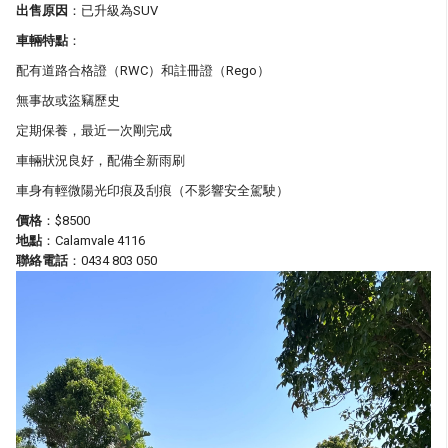
出售原因
：已升級為SUV
車輛特點
：
配有道路合格證（RWC）和註冊證（Rego）
無事故或盜竊歷史
定期保養，最近一次剛完成
車輛狀況良好，配備全新雨刷
車身有輕微陽光印痕及刮痕（不影響安全駕駛）
價格
：$8500
地點
：Calamvale 4116
聯絡電話
：0434 803 050