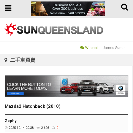
Toggle
Toggle
naviga
navigation
Wechat:
James Sunus
二手車買賣
Mazda2 Hatchback (2010)
Zephy
2025.10.14 20:38
2,626
0