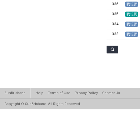
336
我想賣
335
我想買
334
我想賣
333
我想賣
SunBrisbane
Help
Terms of Use
Privacy Policy
Contact Us
Copyright © SunBrisbane. All Rights Reserved.