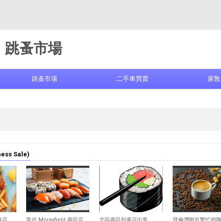
跳蚤市場
跳蚤市場
二手車買賣
家敎
ss Sale)
357
365
352
條店
靠近 Morayfield 壽司店出售
北區壽司列車店出售