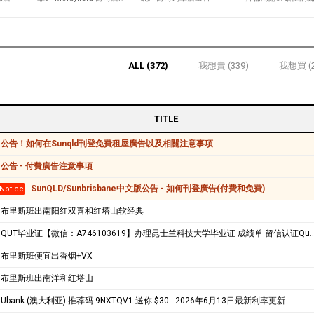
ALL (372)
我想賣 (339)
我想買 (2
TITLE
公告！如何在Sunqld刊登免費租屋廣告以及相關注意事項
公告 - 付費廣告注意事項
SunQLD/Sunbrisbane中文版公告 - 如何刊登廣告(付費和免費)
Notice
布里斯班出南阳红双喜和红塔山软经典
QUT毕业证【微信：A746103619】办理昆士兰科技大学毕业证 成绩单 留信认证Queensland University of Technology diploma
布里斯班便宜出香烟+VX
布里斯班出南洋和红塔山
Ubank (澳大利亚) 推荐码 9NXTQV1 送你 $30 - 2026年6月13日最新利率更新