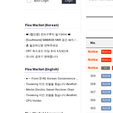
Login
Auto Login
Flea Market (Korean)
- ❤️ (할인중) 전자구루미 알ㄹ|바바 ❤️
- [Southbank] MABASA HAIR 공간 쉐어 / 서브리스(Sub-lease) 파트…
No.
- 흙 필요하신분 연락주세요
- ORT 옥스포드 리딩 트리 4,5,6단계
Notice
Notice
- 모니터 공유기 판매합니다
Notice
Notice
Notice
+
1
Flea Market (English)
369
我想賣
- ●---- From $140, Korean Convenience Store Clouds (…
368
- Toowong 미인 모델을 찾습니다 Aesthetic Beauty Clinic- looki…
我想賣
- Merlin Electric Swivel Recliner Chair
367
我想賣
- Toowong 미인 모델을 찾습니다 Aesthetic Beauty Clinic- looki…
366
我想賣
- CPU Holder
365
我想賣