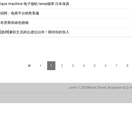
iqos machine 电子烟机 terea烟弹 日本保真
招聘：电商平台销售客服
布里斯班綠色植物
[急聘]兼职文员岗位虚位以待！期待你的加入
1
2
3
4
5
6
7
8
Level 1,233 Albert Street, Brisbane QLD