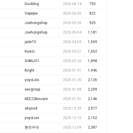
Duckling
2026.06.14
750
Vapepie
2026.06.05
822
Joehongshop
2026.05.20
925
Joehongshop
2026.05.04
1,181
jade73
2026.04.03
1,509
Kuaizi
2026.03.21
1,652
XIANJO1
2026.02.26
1,898
Bright
2026.01.31
1,946
yoyoLois
2026.01.20
2,126
eecgroup
2026.01.08
2,209
NEEZSkincare
2026.01.01
2,146
skvjnsd
2025.12.29
2,077
yoyoLois
2025.12.15
2,152
환전우대
2025.12.09
2,387