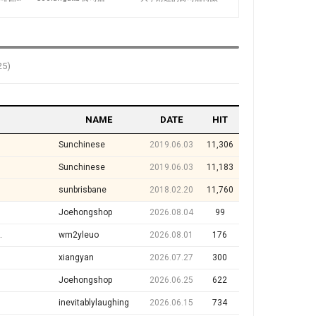
5)
NAME
DATE
HIT
Sunchinese
2019.06.03
11,306
Sunchinese
2019.06.03
11,183
sunbrisbane
2018.02.20
11,760
Joehongshop
2026.08.04
99
wm2yleuo
2026.08.01
176
xiangyan
2026.07.27
300
Joehongshop
2026.06.25
622
inevitablylaughing
2026.06.15
734