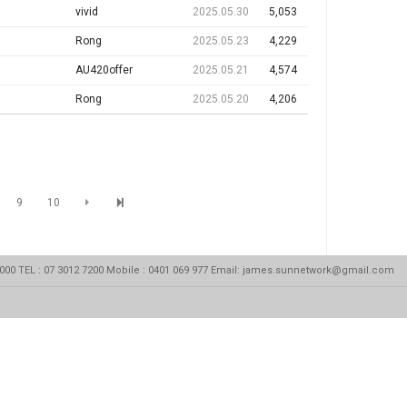
vivid
2025.05.30
5,053
Rong
2025.05.23
4,229
AU420offer
2025.05.21
4,574
Rong
2025.05.20
4,206
9
10
 4000 TEL : 07 3012 7200 Mobile : 0401 069 977 Email: james.sunnetwork@gmail.com