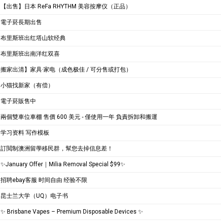
【出售】日本 ReFa RHYTHM 美容按摩仪（正品）
電子菸長期出售
布里斯班出红塔山软经典
布里斯班出南洋红双喜
搬家出清】家具·家电（成色极佳 / 可分售或打包）
小猫找新家（有偿）
電子菸販售中
兩個雙車位車棚 售價 600 美元 - 僅使用一年 負責拆卸和搬運
学习资料 写作模板
訂閲制澳洲留學移民群，幫您去掉信息差！
✨January Offer｜Milia Removal Special $99✨
招聘ebay客服 时间自由 经验不限
昆士兰大学（UQ）电子书
✨ Brisbane Vapes – Premium Disposable Devices ✨