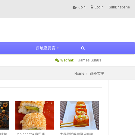
Join
Login
SunBrisbane
房地產買賣
Wechat:
James Sunus
Home
跳蚤市場
521
524
拜倫灣附近繁忙的咖啡館出售
Coolangatta 壽司店
大學附近的壽司店轉讓