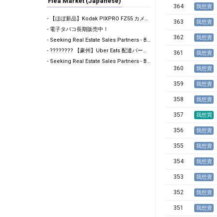
Flea Market (Japanese)
364
我想賣
- ​【ほぼ新品】Kodak PIXPRO FZ55 カメラ - 150ドル ​購入後、動作確認のテスト…
363
我想賣
- 電子タバコ長期販売中！
362
我想賣
- Seeking Real Estate Sales Partners - Brisbane CBD
- ???????? 【豪州】Uber Eats 配達パートナー募集！100回配達で$500ボーナス獲得
361
我想賣
- Seeking Real Estate Sales Partners - Brisbane CBD
360
我想賣
359
我想賣
358
我想賣
357
我想買
356
我想賣
355
我想賣
354
我想賣
353
我想賣
352
我想賣
351
我想賣