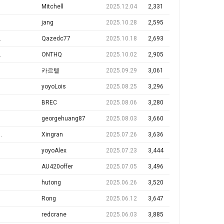
Mitchell
2025.12.04
2,331
jang
2025.10.28
2,595
Qazedc77
2025.10.18
2,693
ONTHQ
2025.10.02
2,905
카르텔
2025.09.29
3,061
yoyoLois
2025.08.25
3,296
BREC
2025.08.06
3,280
georgehuang87
2025.08.03
3,660
Xingran
2025.07.26
3,636
yoyoAlex
2025.07.23
3,444
AU420offer
2025.07.05
3,496
hutong
2025.06.26
3,520
Rong
2025.06.12
3,647
redcrane
2025.06.03
3,885