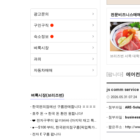
광고문의
전문비즈니스매
구인구직
숙소정보
벼룩시장
265
과외
자동차매매
[팝니다]
에어컨 
js comm service
벼룩시장(브리즈번)
2026.05.31 07:24
- 한국편의점에선 구름판매합니다 ㅍㅍㅍㅍ
- 첨부파일 :
ARE-Solu
- 호주 돈 -> 한국 돈 환전 원합니다!
- 첨부파일 :
business
- ❤️ 전자구루미 알ㄹ|바바 (마지막 재고 특가) ❤️
- 짧은주소 :
http://
- ●----$100 부터, 한국편의점구름(픽업특가) & 전자 구름 ----●
- 전자 E 구름 팝니다