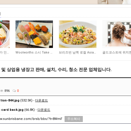
매
294
274
191
브리즈번 서쪽 대학가 인근 일식당 매매 합니다
Woolworths 스시 Take Away 숍 매매합니다
브리즈번 남쪽 로컬 Asian 식당 매매합니다
및 상업용 냉장고 판매, 설치, 수리, 청소 전문 업체입니다.
896
0
tion-844.jpg
(532.5K) -
다운로드
 card back.jpg
(66.8K) -
다운로드
www.sunbrisbane.com/brsb/bbs/?t=8WmF
주소복사