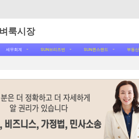
벼룩시장
세무회계
SUN브리즈번
SUN퀸스랜드
부동산