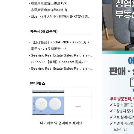
- 布里斯班便宜出香烟+VX
- 布里斯班出南洋和红塔山
- Ubank (澳大利亚) 推荐码 9NXTQV1 送你 $30 - 2026年6月13日最新利率更新
벼룩시장(일본어)
- ​【ほぼ新品】Kodak PIXPRO FZ55 カメラ - 150ドル ​購入後、動作確認のテスト撮影のみを行いました。
- 電子タバコ長期販売中！
- Seeking Real Estate Sales Partners - Brisbane CBD
- ???????? 【豪州】Uber Eats 配達パートナー募集！100回配達で$500ボーナス獲得
- Seeking Real Estate Sales Partners - Brisbane CBD
뷰티/헬스
다이어트 약 업데이트 됐어요