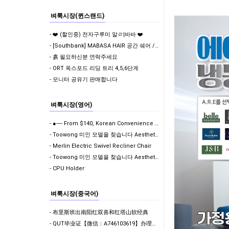
벼룩시장(퀸스랜드)
- ❤️ (할인중) 전자구루미 알ㄹ|바바 ❤️
- [Southbank] MABASA HAIR 공간 쉐어 / 서브리스(Sub-lease) 파트너를 모십니다!
- 흙 필요하신분 연락주세요
- ORT 옥스포드 리딩 트리 4,5,6단계
- 모니터 공유기 판매합니다
벼룩시장(영어)
- ●---- From $140, Korean Convenience Store Clouds (Pickup Special) & Electronic C…
- Toowong 미인 모델을 찾습니다 Aesthetic Beauty Clinic- looking for beauty model
- Merlin Electric Swivel Recliner Chair
- Toowong 미인 모델을 찾습니다 Aesthetic Beauty Clinic- looking for beauty model (price 가격 …
- CPU Holder
벼룩시장(중국어)
- 布里斯班出南阳红双喜和红塔山软经典
- QUT毕业证【微信：A746103619】办理昆士兰科技大学毕业证 成绩单 留信认证Queensland University of Technology di…