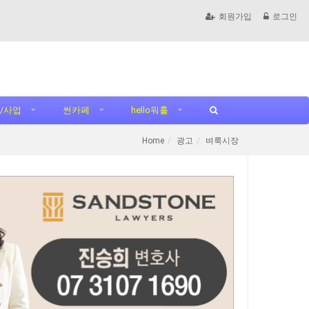
회원가입
로그인
/사업
썬카페
hello워홀
Home
광고
벼룩시장