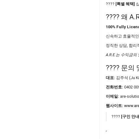
????
[특별 혜택]
샵
???? 왜 A
100% Fully Licenc
신속하고 효율적
정직한 상담, 합리
A.R.E.는 수익금의 
???? 문의
대표:
김주석 (Ju K
전화번호:
0402 00
이메일:
are-solut
웹사이트:
www.are
????
[구인 안내