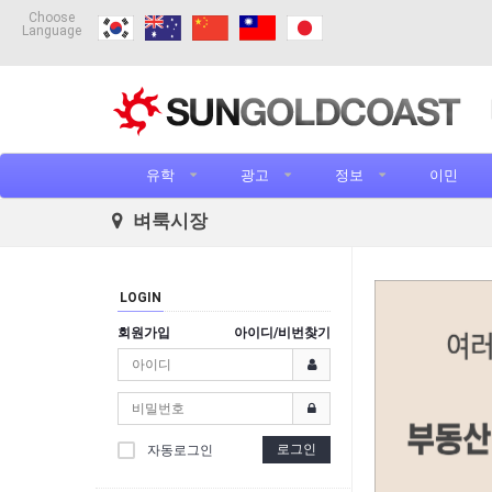
Choose
Language
유학
광고
정보
이민
벼룩시장
LOGIN
회원가입
아이디/비번찾기
로그인
자동로그인