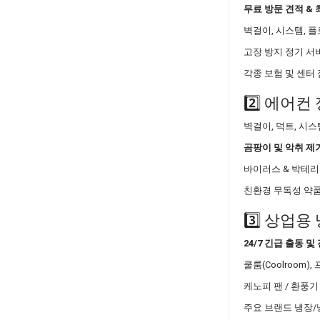
무료 방문 견적 &
벽걸이, 시스템, 플
고장 방지 정기 서비
각종 보험 및 센터
2️⃣ 에어컨
벽걸이, 덕트, 시스
곰팡이 및 악취 제
바이러스 & 박테
친환경 무독성 약품
3️⃣ 상업용
24/7 긴급 출동 
쿨룸(Coolroom)
케노피 팬 / 환풍기
주요 브랜드 냉장/