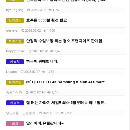
hyolingling
2026.03.03
1,760
호주돈 5000불 환전 필요
브리즈번
geneva
2026.03.02
1,700
안정적 수일보장 되는 청소 프랜차이즈 판매합니다 -만불 (네고가능)
브리즈번
happyhome
2026.02.28
1,673
한국책 판매합니다.
카불쳐
Lilyaus
2026.02.17
1,752
65' QLED GEFI 4K Samsung Vision AI Smart TV TV팔아요(새상품)
브리즈번
승권마누라
2026.02.16
1,743
집 터는 가라지 세일!! 최소 5불부터 시작!!! 필요한 물건 싸게 챙겨가세요!!
카불쳐
낭만워홀10만불벌기
2026.01.08
2,236
알리바바,유웰팝니다~
골코