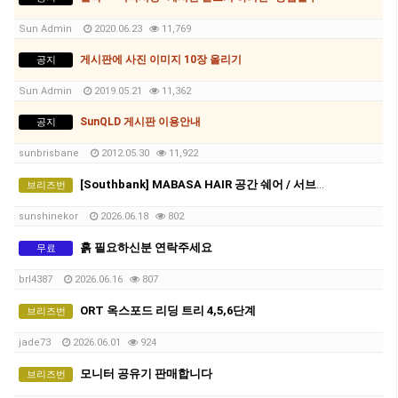
Sun Admin
2020.06.23
11,769
게시판에 사진 이미지 10장 올리기
공지
Sun Admin
2019.05.21
11,362
SunQLD 게시판 이용안내
공지
sunbrisbane
2012.05.30
11,922
[Southbank] MABASA HAIR 공간 쉐어 / 서브리스(Sub-lease) 파트너를 모십니다!
브리즈번
sunshinekor
2026.06.18
802
흙 필요하신분 연락주세요
무료
brl4387
2026.06.16
807
ORT 옥스포드 리딩 트리 4,5,6단계
브리즈번
jade73
2026.06.01
924
모니터 공유기 판매합니다
브리즈번