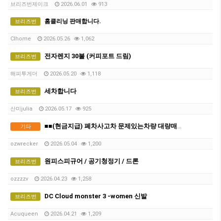
브리즈번제이크
2026.06.01
913
홈클리닝 판매합니다.
브리즈번
Clhome
2026.05.26
1,062
전자렌지 30불 (커피포트 드림)
브리즈번
해피투게더
2026.05.20
1,118
세차합니다
브리즈번
산미julia
2026.05.17
925
■■(현금지급) 폐차사고차 문제있는차량 대량매입합니다 ■■
기타
ozwrecker
2026.05.04
1,200
원피스피규어 / 공기청정기 / 드론
브리즈번
ozzzzv
2026.04.23
1,258
DC Cloud monster 3 -women 신발
브리즈번
Acuqueen
2026.04.21
1,209