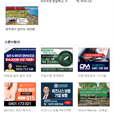
브리즈번 한글학교, 3…
"돈 주머니네…
영주권이 없어도 세컨핸…
스폰서링크
11,331
4,450
4,715
태양광 솔라 설치 전문업체
마일스톤 회계법인
차량 책임정비 - 다니엘모터스
3,648
3,704
9,211
엠비언스 한인 레이저 클리닉
비즈니스 보험 0410 038 554
Chuck Myung - 건축설계사