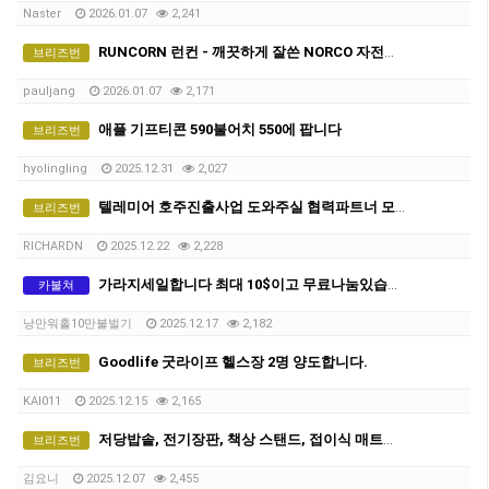
Naster
2026.01.07
2,241
RUNCORN 런컨 - 깨끗하게 잘쓴 NORCO 자전거 150달러팝니다(조미료공짜로드립니다 오픈채팅 링크로)
브리즈번
pauljang
2026.01.07
2,171
애플 기프티콘 590불어치 550에 팝니다
브리즈번
hyolingling
2025.12.31
2,027
텔레미어 호주진출사업 도와주실 협력파트너 모집
브리즈번
RICHARDN
2025.12.22
2,228
가라지세일합니다 최대 10$이고 무료나눔있습니다. 쉐어하시는 분들 필요한 물건 많습니다.
카불쳐
낭만워홀10만불벌기
2025.12.17
2,182
Goodlife 굿라이프 헬스장 2명 양도합니다.
브리즈번
KAI011
2025.12.15
2,165
저당밥솥, 전기장판, 책상 스탠드, 접이식 매트리스, 샤오미멀티탭 저렴하게 판매합니다
브리즈번
김요니
2025.12.07
2,455