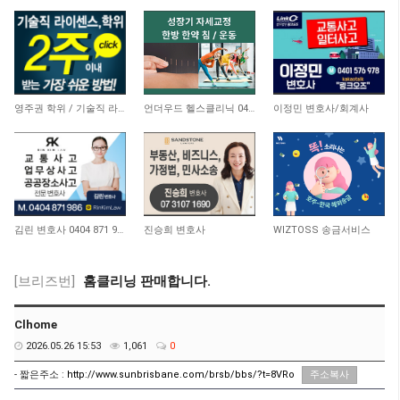
20,433
5,489
9,697
영주권 학위 / 기술직 라이센스 최소2주안에 받기! (요리, 페인팅, 용접, 차일드케어 등…
언더우드 헬스클리닉 0493 844 686
이정민 변호사/회계사
11,031
9,797
9,364
김린 변호사 0404 871 986
진승희 변호사
WIZTOSS 송금서비스
[브리즈번]
홈클리닝 판매합니다.
Clhome
2026.05.26 15:53
1,061
0
- 짧은주소 :
http://www.sunbrisbane.com/brsb/bbs/?t=8VRo
주소복사