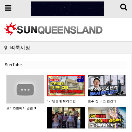
Toggl
Toggle
naviga
navigation
벼룩시장
SunTube
170만불대 브리즈번 …
호주 집 구조 변경과 …
브리즈번에서 열린 3.…