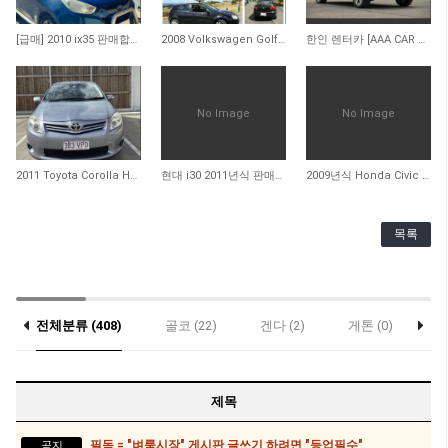
22
174
196
[급매] 2010 ix35 판매합니다
2008 Volkswagen Golf TDI Automatic
한인 렌터카 [AAA CAR RENTAL]
No Image
No Image
602
733
652
2011 Toyota Corolla Hatchback 팝니다
현대 i30 2011년식 판매합니다
2009년식 Honda Civic Sedan (Auto) 판매합니다. (판매 완료)
목록
전체분류 (408)
골코 (22)
겐다 (2)
게톤 (0)
락
우대 (0)
제목
필독 = "벼룩시장" 게시판 글쓰기 하려면 "등업필수"
공지