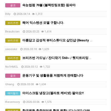
속눈썹펌 70불 (블랙틴팅포함) 핌파마
골코
Rilly
2026.04.14
1,313
헤어 익스텐션 모델 구합니다.
브리즈번
Beautician
2026.03.25
1,614
아름답고 감성적 뷰티스튜디오 샵인샵 (Beauty Studio Rental )
브리즈번
uwooske
2026.03.18
1,639
브리즈번 가드닝 / 잔디깎기 $60~ / 헷지트리밍 / 터프 시공
브리즈번
No1HMCL
2026.03.12
1,722
운동기구 및 생활용품 저렴하게 판매합니다
골코
Ghang
2026.03.08
1,634
아이스크림 냉장고(젤라토 케비넷) 팔아요!!
애머럴드
thesensory
2026.03.06
1,576
한국원화 호주달러로 환전 원합니다 (시티) (1000불)
브리즈번