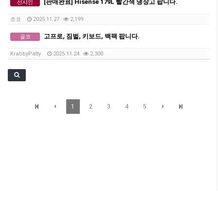
[판매완료] Hisense 179L 빨간색 냉장고 팝니다.
선샤인
초코
2025.11.27
2,199
고프로, 짐벌, 키보드, 백팩 팝니다.
골코
KrabbyPatty
2025.11.24
2,300
1
2
3
4
5
SunBrisbane 정보
Level 1,233 Albert Street, Brisbane QLD 4000 TEL : 07 3012 7200 Mobile : 0401