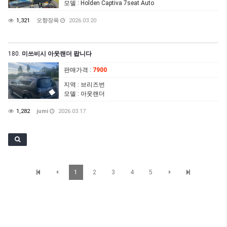
모델
: Holden Captiva 7seat Auto
1,321
오향장육
2026.03.20
180.
미쓰비시 아웃랜더 팝니다
판매가격
:
7900
지역
: 브리즈번
모델
: 아웃랜더
1,282
jumi
2026.03.17
1
2
3
4
5