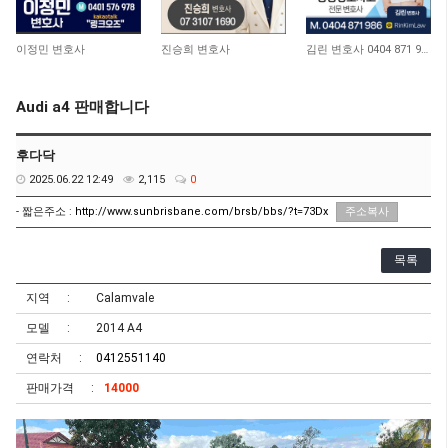
10,975
10,729
12,933
이정민 변호사
진승희 변호사
김린 변호사 0404 871 986
Audi a4 판매합니다
후다닥
2025.06.22 12:49
2,115
0
- 짧은주소 :
http://www.sunbrisbane.com/brsb/bbs/?t=73Dx
주소복사
목록
지역
Calamvale
모델
2014 A4
연락처
0412551140
판매가격
14000