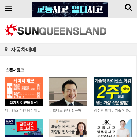
Toggl
Toggle
naviga
navigation
자동차매매
스폰서링크
3,776
5,863
20,761
엠비언스 한인 레이저 클리닉
비즈니스 판매 & 구매
영주권 학위 / 기술직 라이센스 최소2주안에 받기! (요리, 페인팅, 용접, 차일드케어 등…