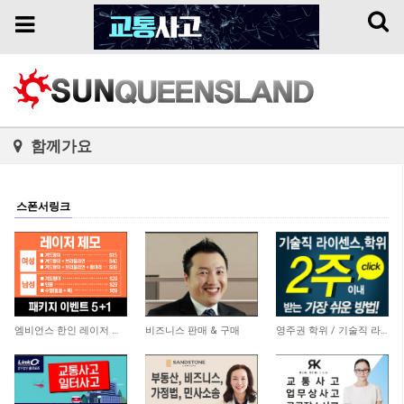
Toggl
Toggle
naviga
navigation
함께가요
스폰서링크
3,771
5,858
20,750
엠비언스 한인 레이저 클리닉
비즈니스 판매 & 구매
영주권 학위 / 기술직 라이센스 최소2주안에 받기! (요리, 페인팅, 용접, 차일드케어 등…