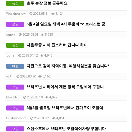
호주 농장 정보 공유해요!
농장
Workingnow
2025.05.11
5,124
5월 4일 일요일 새벽 4시 투움바 to 브리즈번 공항행 오일쉐어 구합니다.
오일
sunyy
2025.05.01
5,035
다음주중 시티 콥스하버 갑니다 차O
농장
June
2025.04.12
4,943
다윈으로 같이 지역이동, 여행하실분을 찾습니다!
여행
샘지
2025.03.20
5,162
브리즈번 시티에서 게톤 왕복 오일쉐어 구합니다. (차X)
오일
Blackfru
2025.03.19
4,992
3월3일 월요일 브리즈번에서 킨가로이 오일쉐어 차량구합니다.
오일
Brisbanetom
2025.03.01
4,851
스텐소프에서 브리즈번 오일쉐어차량 구합니다
오일