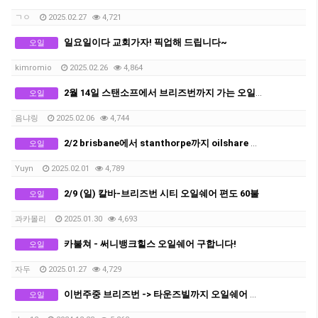
ㄱㅇ
2025.02.27
4,721
일요일이다 교회가자! 픽업해 드립니다~
오일
kimromio
2025.02.26
4,864
2월 14일 스탠소프에서 브리즈번까지 가는 오일쉐어 구합니다
오일
음냐링
2025.02.06
4,744
2/2 brisbane에서 stanthorpe까지 oilshare 구합니다
오일
Yuyn
2025.02.01
4,789
2/9 (일) 칼바-브리즈번 시티 오일쉐어 편도 60불
오일
과카몰리
2025.01.30
4,693
카불쳐 - 써니뱅크힐스 오일쉐어 구합니다!
오일
자두
2025.01.27
4,729
이번주중 브리즈번 -> 타운즈빌까지 오일쉐어 있습니다
오일