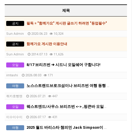
제목
필독 = "함께가요" 게시판 글쓰기 하려면 "등업필수"
공지
Sun Admin
2020.06.23
10,324
함께가요 게시판 이용안내
공지
Sun Admin
2014.07.13
11,626
8/17 브리즈번 ➔ 시드니 오일쉐어 구합니다!
오일
imtashi
2026.08.03
171
노스스트랜드브로크섬이나 브리즈번 여행 동행 구해요~
여행
쿼카호빵맨
2026.07.21
447
웨스트엔드/사우스 브리즈번 <-> ,핑큰바 오일쉐어 구합니다
오일
이수이수이
2026.07.17
431
2025 월드 바리스타 챔피언 Jack Simpson이 브리즈번에 옵니다! - The Hideout Team
여행