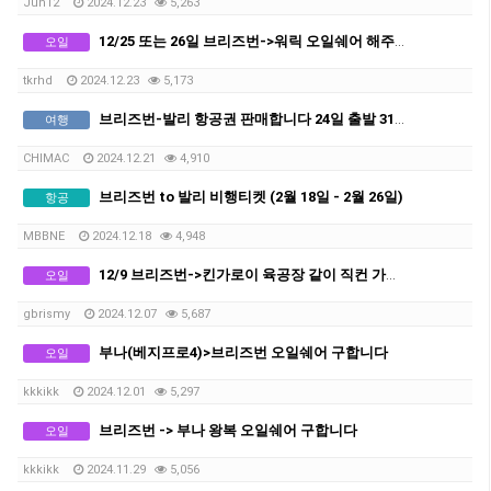
Jun12
2024.12.23
5,263
12/25 또는 26일 브리즈번->워릭 오일쉐어 해주실 분
오일
tkrhd
2024.12.23
5,173
브리즈번-발리 항공권 판매합니다 24일 출발 31일 도착
여행
CHIMAC
2024.12.21
4,910
브리즈번 to 발리 비행티켓 (2월 18일 - 2월 26일)
항공
MBBNE
2024.12.18
4,948
12/9 브리즈번->킨가로이 육공장 같이 직컨 가실 분 구합니다 (저포함 최대 3명까지 가능)
오일
gbrismy
2024.12.07
5,687
부나(베지프로4)>브리즈번 오일쉐어 구합니다
오일
kkkikk
2024.12.01
5,297
브리즈번 -> 부나 왕복 오일쉐어 구합니다
오일
kkkikk
2024.11.29
5,056