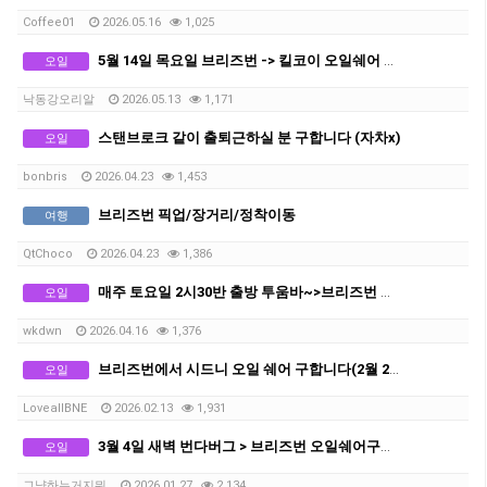
Coffee01
2026.05.16
1,025
5월 14일 목요일 브리즈번 -> 킬코이 오일쉐어 구합니다
오일
낙동강오리알
2026.05.13
1,171
스탠브로크 같이 출퇴근하실 분 구합니다 (자차x)
오일
bonbris
2026.04.23
1,453
브리즈번 픽업/장거리/정착이동
여행
QtChoco
2026.04.23
1,386
매주 토요일 2시30반 출방 투움바~>브리즈번 오일쉐어 구합니다
오일
wkdwn
2026.04.16
1,376
브리즈번에서 시드니 오일 쉐어 구합니다(2월 25-26일 출발)
오일
LoveallBNE
2026.02.13
1,931
3월 4일 새벽 번다버그 > 브리즈번 오일쉐어구해요
오일
그냥하는거지뭐
2026.01.27
2,134