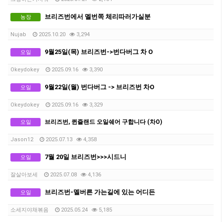
브리즈번에서 멜번쪽 체리따러가실분
농장
Nujab
2025.10.20
3,294
9월25일(목) 브리즈번->번다버그 차 O
오일
Okeydokey
2025.09.16
3,390
9월22일(월) 번다버그 -> 브리즈번 차O
오일
Okeydokey
2025.09.16
3,329
브리즈번, 퀸즐랜드 오일쉐어 구합니다 (차O)
오일
Jason12
2025.07.13
4,358
7월 20일 브리즈번>>>시드니
오일
잘살아보세
2025.07.08
4,136
브리즈번-멜버른 가는길에 있는 어디든
오일
소세지야채볶음
2025.05.24
5,185