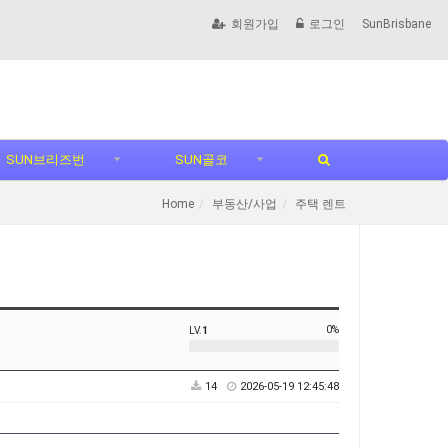
회원가입
로그인
SunBrisbane
SUN브리즈번
SUN골코
Home
부동산/사업
주택 렌트
0%
LV.
1
14
2026-05-19 12:45:48