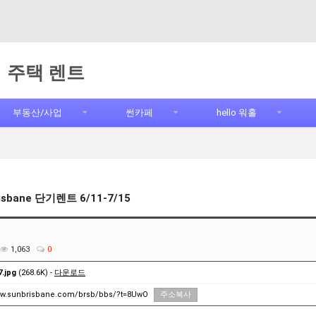
주택 렌트
부동산/사업
썬카페
hello 워홀
risbane 단기렌트 6/11-7/15
1,063
0
.jpg
(268.6K) -
다운로드
ww.sunbrisbane.com/brsb/bbs/?t=8UwO
주소복사