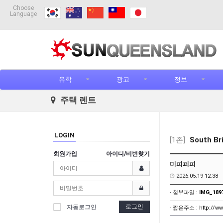
Choose
Language
유학
광고
정보
주택 렌트
LOGIN
[1존]
South B
회원가입
아이디/비번찾기
미피피피
2026.05.19 12:38
- 첨부파일 :
IMG_1897
로그인
자동로그인
- 짧은주소 :
http://w