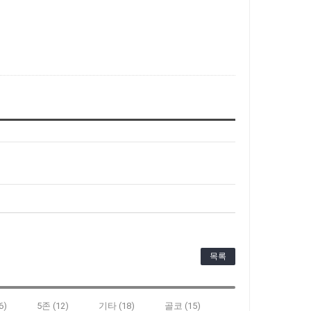
목록
6)
5존 (12)
기타 (18)
골코 (15)