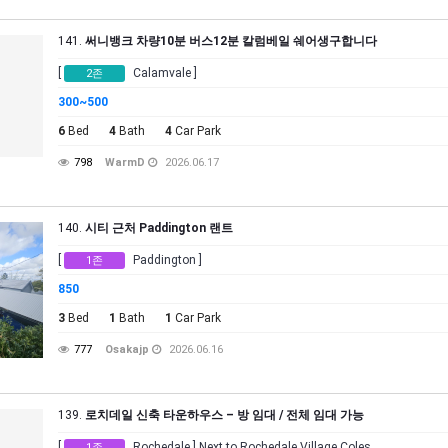
141.
써니뱅크 차량10분 버스12분 칼럼베일 쉐어생구합니다
[
Calamvale ]
2존
300~500
6
Bed
4
Bath
4
Car Park
798
WarmD
2026.06.17
140.
시티 근처 Paddington 랜트
[
Paddington ]
1존
850
3
Bed
1
Bath
1
Car Park
777
Osakajp
2026.06.16
139.
로치데일 신축 타운하우스 – 방 임대 / 전체 임대 가능
[
Rochedale ] Next to Rochedale Village Coles
1존