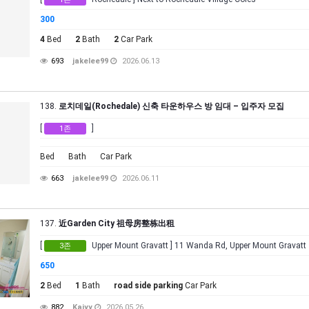
300
4
Bed
2
Bath
2
Car Park
693
jakelee99
2026.06.13
138.
로치데일(Rochedale) 신축 타운하우스 방 임대 – 입주자 모집
[
]
1존
Bed
Bath
Car Park
663
jakelee99
2026.06.11
137.
近Garden City 祖母房整栋出租
[
Upper Mount Gravatt ] 11 Wanda Rd, Upper Mount Gravatt
3존
650
2
Bed
1
Bath
road side parking
Car Park
882
Kaiyy
2026.05.26