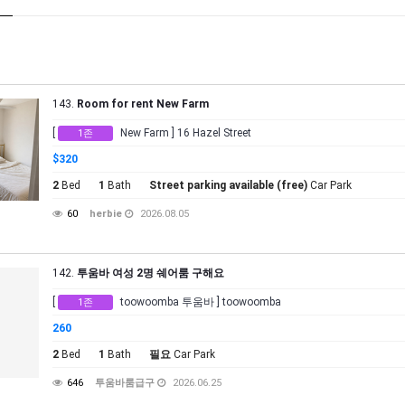
143.
Room for rent New Farm
[
New Farm ] 16 Hazel Street
1존
$320
2
Bed
1
Bath
Street parking available (free)
Car Park
60
herbie
2026.08.05
142.
투움바 여성 2명 쉐어룸 구해요
[
toowoomba 투움바 ] toowoomba
1존
260
2
Bed
1
Bath
필요
Car Park
646
투움바룸급구
2026.06.25