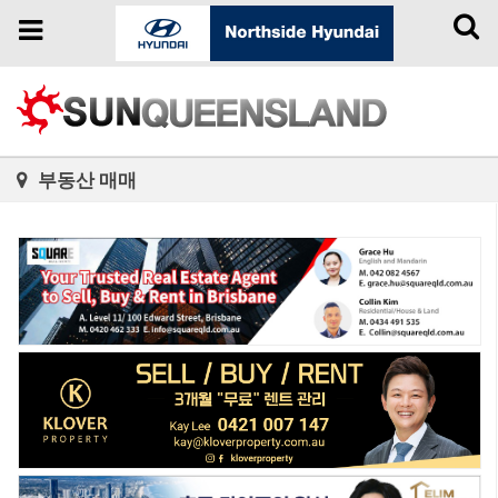
Toggl
Toggle
naviga
navigation
부동산 매매