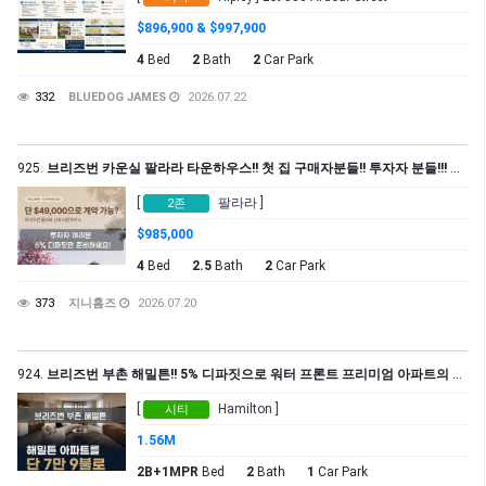
$896,900 & $997,900
4
Bed
2
Bath
2
Car Park
332
BLUEDOG JAMES
2026.07.22
925.
브리즈번 카운실 팔라라 타운하우스!! 첫 집 구매자분들!! 투자자 분들!!! 단 4만 9천불 5% 디파짓으로 구매 가능합니다
[
팔라라 ]
2존
$985,000
4
Bed
2.5
Bath
2
Car Park
373
지니홈즈
2026.07.20
924.
브리즈번 부촌 해밀튼!! 5% 디파짓으로 워터 프론트 프리미엄 아파트의 주인이 되세요!!
[
Hamilton ]
시티
1.56M
2B+1MPR
Bed
2
Bath
1
Car Park