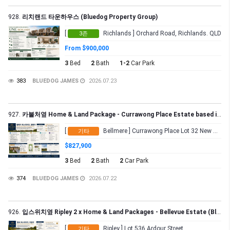
928.
리치랜드 타운하우스 (Bluedog Property Group)
[
Richlands ] Orchard Road, Richlands. QLD
3존
From $900,000
3
Bed
2
Bath
1-2
Car Park
383
BLUEDOG JAMES
2026.07.23
927.
카불처옆 Home & Land Package - Currawong Place Estate based in Bellmere (Bluedog Property Group)
[
Bellmere ] Currawong Place Lot 32 New Road
기타
$827,900
3
Bed
2
Bath
2
Car Park
374
BLUEDOG JAMES
2026.07.22
926.
입스위치옆 Ripley 2 x Home & Land Packages - Bellevue Estate (Bluedog Property Group)
[
Ripley ] Lot 536 Ardour Street
기타