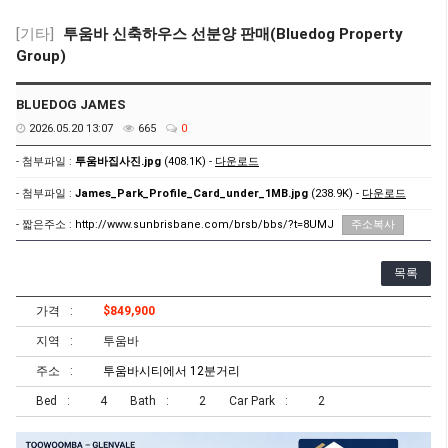
[기타]
투움바 신축하우스 선분양 판매(Bluedog Property
Group)
BLUEDOG JAMES
2026.05.20 13:07
665
0
- 첨부파일 :
투움바집사진.jpg
(408.1K) -
다운로드
- 첨부파일 :
James_Park_Profile_Card_under_1MB.jpg
(238.9K) -
다운로드
- 짧은주소 :
http://www.sunbrisbane.com/brsb/bbs/?t=8UMJ
주소복사
목록
가격
$849,900
지역
투움바
주소
투움바시티에서 12분거리
Bed
4
Bath
2
Car Park
2