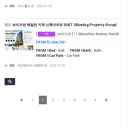
345
지니홈즈
2026.07.20
923.
브리즈번 해밀턴 지역 신축아파트 DUET (Bluedog Property Group)
[
브리즈번 ] 11 Macarthur Avenue, Hamilton QLD
1존
FROM $1,044,750 -
FROM 1Bed -
Bed
FROM 1Bath -
Bath
FROM 1Car Park -
Car Park
330
BLUEDOG JAMES
2026.07.20
1
2
3
4
5