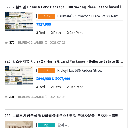
927.
카불처옆 Home & Land Package - Currawong Place Estate based in Bellmere (Bluedog Property Group)
[
Bellmere ] Currawong Place Lot 32 New Road
기타
$827,900
3
Bed
2
Bath
2
Car Park
370
BLUEDOG JAMES
2026.07.22
926.
입스위치옆 Ripley 2 x Home & Land Packages - Bellevue Estate (Bluedog Property Group)
[
Ripley ] Lot 536 Ardour Street
기타
$896,900 & $997,900
4
Bed
2
Bath
2
Car Park
331
BLUEDOG JAMES
2026.07.22
925.
브리즈번 카운실 팔라라 타운하우스!! 첫 집 구매자분들!! 투자자 분들!!! 단 4만 9천불 5% 디파짓으로 구매 가능합니다
[
팔라라 ]
2존