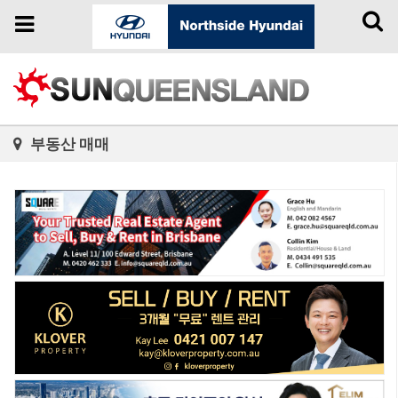
Toggl
Toggle
naviga
navigation
부동산 매매