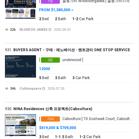
[
울릉가바 Woolloongabba ] 울릉가바지역
1존
FROM $1,380,000 ~
2
Bed
2
Bath
1-2
Car Park
226
BLUEDOG JAMES
2026.08.03
931.
BUYERS AGENT - 구매 - 레노베이션 - 렌트관리 ONE STOP SERVICE
[
underwood ]
3존
12000
5
Bed
3
Bath
3
Car Park
346
Collinsquare
2026.07.28
930.
NINA Residences 신축 프로젝트(Caboolture)
[
Caboolture ] 70 Goshawk Court, Caboolture QLD 4510
기타
$619,000 & $709,000
3
Bed
1-1.5
Bath
1-2
Car Park