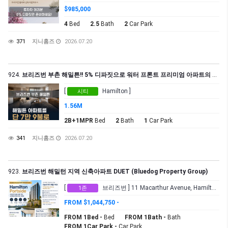
$985,000
4
Bed
2.5
Bath
2
Car Park
371
지니홈즈
2026.07.20
924.
브리즈번 부촌 해밀튼!! 5% 디파짓으로 워터 프론트 프리미엄 아파트의 주인이 되세요!!
[
Hamilton ]
시티
1.56M
2B+1MPR
Bed
2
Bath
1
Car Park
341
지니홈즈
2026.07.20
923.
브리즈번 해밀턴 지역 신축아파트 DUET (Bluedog Property Group)
[
브리즈번 ] 11 Macarthur Avenue, Hamilton QLD
1존
FROM $1,044,750 -
FROM 1Bed -
Bed
FROM 1Bath -
Bath
FROM 1Car Park -
Car Park