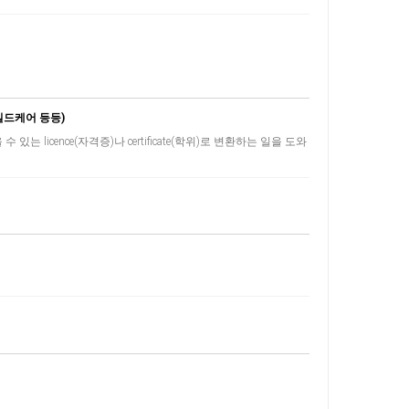
차일드케어 등등)
 licence(자격증)나 certificate(학위)로 변환하는 일을 도와