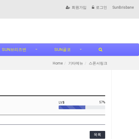
회원가입
로그인
SunBrisbane
SUN브리즈번
SUN골코
Home
기타메뉴
스폰서링크
57%
LV.
5
목록