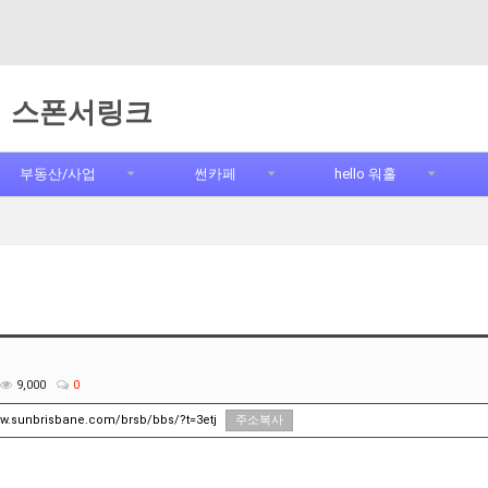
스폰서링크
부동산/사업
썬카페
hello 워홀
9,000
0
ww.sunbrisbane.com/brsb/bbs/?t=3etj
주소복사