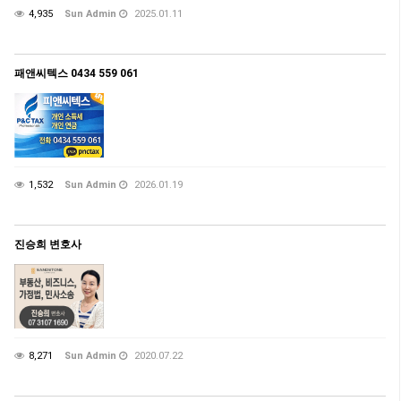
4,935
Sun Admin
2025.01.11
패앤씨텍스 0434 559 061
1,532
Sun Admin
2026.01.19
진승희 변호사
8,271
Sun Admin
2020.07.22