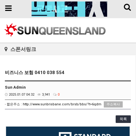
Toggl
Toggle
naviga
navigation
스폰서링크
비즈니스 보험 0410 038 554
Sun Admin
2025.01.07 04:32
3,941
0
- 짧은주소 :
http://www.sunbrisbane.com/brsb/bbs/?t=6qdm
주소복사
목록