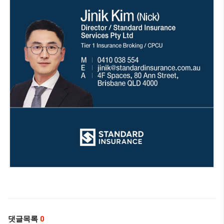
댓글목록
0