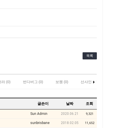
목록
라 (0)
번다버그 (0)
보웬 (0)
선샤인 (11)
스탠소프 (
글쓴이
날짜
조회
Sun Admin
2020.06.21
9,321
sunbrisbane
2018.02.05
11,652