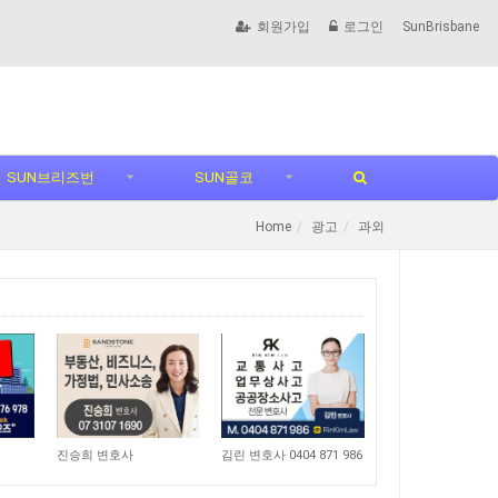
회원가입
로그인
SunBrisbane
SUN브리즈번
SUN골코
Home
광고
과외
10,722
12,930
진승희 변호사
김린 변호사 0404 871 986