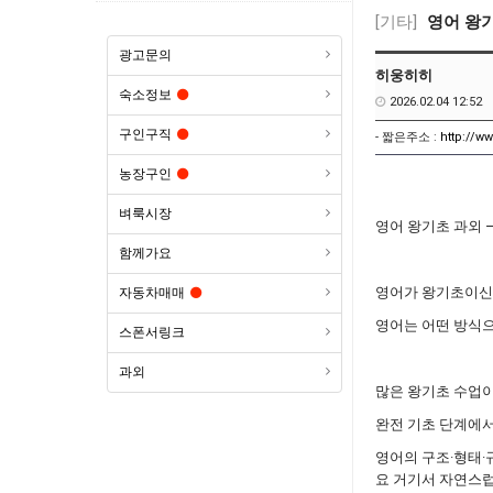
[기타]
영어 왕
광고문의
히웅히히
숙소정보
2026.02.04 12:52
구인구직
- 짧은주소 :
http://w
농장구인
벼룩시장
영어 왕기초 과외 –
함께가요
영어가 왕기초이신
자동차매매
영어는 어떤 방식
스폰서링크
과외
많은 왕기초 수업이
완전 기초 단계에서
영어의 구조·형태·
요 거기서 자연스럽