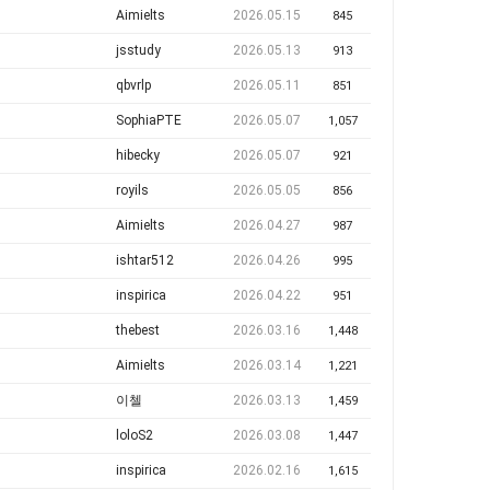
Aimielts
2026.05.15
845
jsstudy
2026.05.13
913
qbvrlp
2026.05.11
851
SophiaPTE
2026.05.07
1,057
hibecky
2026.05.07
921
royils
2026.05.05
856
Aimielts
2026.04.27
987
ishtar512
2026.04.26
995
inspirica
2026.04.22
951
thebest
2026.03.16
1,448
Aimielts
2026.03.14
1,221
이첼
2026.03.13
1,459
loloS2
2026.03.08
1,447
inspirica
2026.02.16
1,615