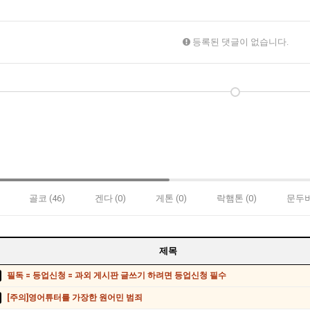
등록된 댓글이 없습니다.
골코 (46)
겐다 (0)
게톤 (0)
락햄톤 (0)
문두버
제목
필독 = 등업신청 = 과외 게시판 글쓰기 하려면 등업신청 필수
[주의]영어튜터를 가장한 원어민 범죄