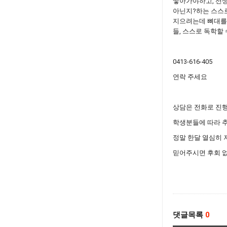
쌓아가야하고, 선생
아닌지?하는 스스로
지으려는데 뼈대를 
들, 스스로 독학할
0413-616-405
연락 주세요
상담은 전화로 진
학생분들에 따라 
정말 한달 열심히 
믿어주시면 후회 
댓글목록
0