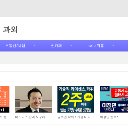
과외
부동산/사업
썬카페
hello 워홀
5,860
20,756
10,971
엠비언스 한인 레이저 클리닉
비즈니스 판매 & 구매
영주권 학위 / 기술직 라이센스 최소2주안에 받기! (요리, 페인팅, 용접, 차일드케어 등…
이정민 변호사