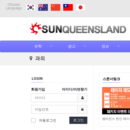
Choose
Language
유학
광고
정보
과외
LOGIN
스폰서링크
회원가입
아이디/비번찾기
3,774
로그인
자동로그인