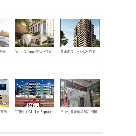
13,275
10,575
Milton 2房1车 豪华河景公寓只需要52万仅剩几套抓紧抢购
West Village精品公寓West End VIP 预售
黄金海岸 中心地段 崭新奢华公寓
8,506
8,526
布里斯班市中心办公室历史最低价招租
宇宙中心Market Square 袁氏行楼上店铺火爆招商中
市中心黄金地段餐厅招租