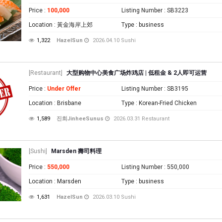
Price
:
100,000
Listing Number
: SB3223
Location
: 黃金海岸上郊
Type
: business
1,322
HazelSun
2026.04.10
Sushi
[Restaurant]
大型购物中心美食广场炸鸡店 | 低租金 & 2人即可运营
Price
:
Under Offer
Listing Number
: SB3195
Location
: Brisbane
Type
: Korean-Fried Chicken
1,589
진희JinheeSunus
2026.03.31
Restaurant
[Sushi]
Marsden 壽司料理
Price
:
550,000
Listing Number
: 550,000
Location
: Marsden
Type
: business
1,631
HazelSun
2026.03.10
Sushi