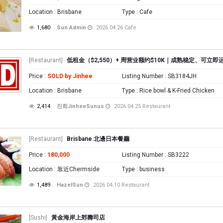
Location
: Brisbane
Type
: Cafe
1,680
Sun Admin
2026.04.26
Cafe
[Restaurant]
低租金（$2,550）+ 周营业额约$10K｜成熟稳定、可立
Price
:
SOLD by Jinhee
Listing Number
: SB3184JH
Location
: Brisbane
Type
: Rice bowl & K-Fried Chicken
2,414
진희JinheeSunus
2026.04.25
Restaurant
[Restaurant]
Brisbane 北邊日本餐廳
Price
:
180,000
Listing Number
: SB3222
Location
: 靠近Chermside
Type
: business
1,489
HazelSun
2026.04.10
Restaurant
[Sushi]
黃金海岸上郊壽司店