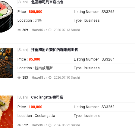
[Sushi]
北區壽司列車店出售
Price
:
800,000
Listing Number
: SB3265
Location
: 北區
Type
: business
369
HazelSun
2026.07.13
Sushi
[Sushi]
拜倫灣附近繁忙的咖啡館出售
Price
:
85,000
Listing Number
: SB3264
Location
: 新南威爾斯
Type
: business
353
HazelSun
2026.07.10
Sushi
[Sushi]
Coolangatta 壽司店
Price
:
100,000
Listing Number
: SB3263
Location
: Coolangatta
Type
: business
522
HazelSun
2026.06.22
Sushi