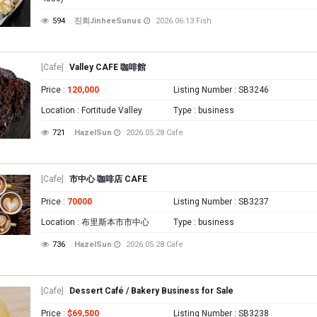
594
진희JinheeSunus
2026.06.13
Fish
[Cafe]
Valley CAFE 咖啡館
Price
:
120,000
Listing Number
: SB3246
Location
: Fortitude Valley
Type
: business
721
HazelSun
2026.05.28
Cafe
[Cafe]
市中心 咖啡店 CAFE
Price
:
70000
Listing Number
: SB3237
Location
: 布里斯本市市中心
Type
: business
736
HazelSun
2026.05.28
Cafe
[Cafe]
Dessert Café / Bakery Business for Sale
Price
:
$69,500
Listing Number
: SB3238