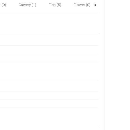
 (0)
Carvery (1)
Fish (5)
Flower (0)
Hair Salon (1)