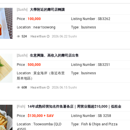
[Sushi]
大學附近的壽司店轉讓
Price
:
100,000
Listing Number
: SB3262
Location
: near toowong
Type
: business
524
HazelSun
2026.06.22
Sushi
[Sushi]
生意興隆、高收入的壽司店出售
Price
:
500,000
Listing Number
: SB3251
Location
: 黃金海岸（靠近布里
Type
: business
斯本地區）
608
HazelSun
2026.06.15
Sushi
[Fish]
14年成熟经营知名炸鱼薯条店｜周营业额超$10,000｜低租金
Price
:
$130,000 + SAV
Listing Number
: SB 3258
Location
: Toowoomba (QLD
Type
: Fish & Chips and Pizza
4350)