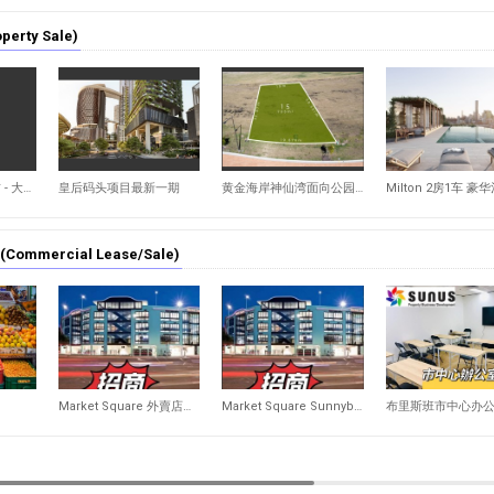
erty Sale)
14,435
16,056
14,313
高回报 - 住宅和商铺 - 大地 - Tivoli
皇后码头项目最新一期
黄金海岸神仙湾面向公园大地出售91.5万起 705平-845平 建造您梦想的家
mmercial Lease/Sale)
12,684
12,201
12,297
Market Square 外賣店招租
Market Square Sunnybank 咖啡廳招租