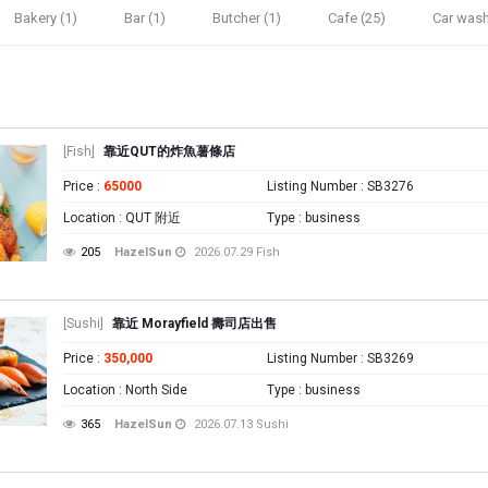
Bakery (1)
Bar (1)
Butcher (1)
Cafe (25)
Car wash
[Fish]
靠近QUT的炸魚薯條店
Price
:
65000
Listing Number
: SB3276
Location
: QUT 附近
Type
: business
205
HazelSun
2026.07.29
Fish
[Sushi]
靠近 Morayfield 壽司店出售
Price
:
350,000
Listing Number
: SB3269
Location
: North Side
Type
: business
365
HazelSun
2026.07.13
Sushi