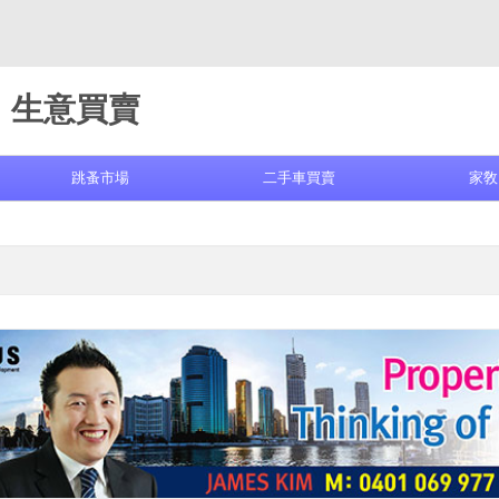
生意買賣
跳蚤市場
二手車買賣
家敎