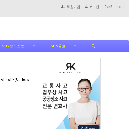
회원가입
로그인
SunBrisbane
SUN브리즈번
SUN골코
- [Southbank] MABASA HAIR 공간 쉐어 / 서브리스(Sub-lease) 파트…