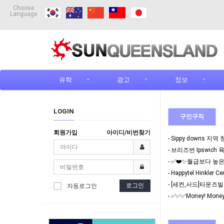
Choose
Language
유학
광고
정보
LOGIN
구인구직
회원가입
아이디/비번찾기
- Sippy downs 
- 브리즈번 Ipswich
- Happytel Hinkl
- [세컨,서드]타운즈
로그인
자동로그인
- ✅✅✅Money! Mon