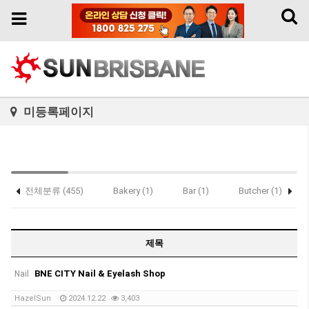
Toggl
Toggle
naviga
navigation
미등록페이지
전체분류 (455)
Bakery (1)
Bar (1)
Butcher (1)
Sushi (69)
제목
BNE CITY Nail & Eyelash Shop
Nail
HazelSun
2024.12.22
3,403