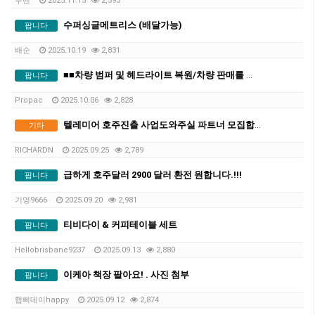
루벤
2025.11.15
2,593
수퍼싱글메트리스 (배달가능)
팝니다
배순
2025.10.19
2,831
■■차량 범퍼 및 헤드라이트 복원/차량 판매를 위한 페인트 수리해드립니다■■
팝니다
Propac
2025.10.06
2,828
텔레미어 호주진출 사업도와주실 파트너 모집합니다
기타
RICHARDN
2025.09.25
2,789
급하게 호주달러 2900 달러 환전 원합니다.!!!
팝니다
기영9666
2025.09.20
2,981
티비다이 & 커피테이블 세트
팝니다
Hellobrisbane9237
2025.09.13
2,880
이케아 책장 팔아요! . 사진 첨부
팝니다
햅삐데이happy
2025.09.12
2,874