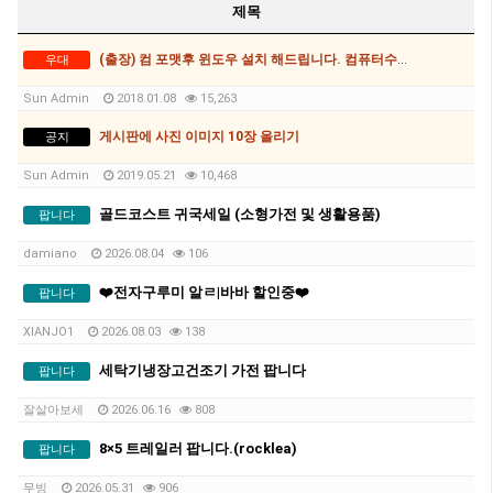
제목
(출장) 컴 포맷후 윈도우 설치 해드립니다. 컴퓨터수리 출장비없이 30$(아이폰수리가능)
우대
Sun Admin
2018.01.08
15,263
게시판에 사진 이미지 10장 올리기
공지
Sun Admin
2019.05.21
10,468
골드코스트 귀국세일 (소형가전 및 생활용품)
팝니다
damiano
2026.08.04
106
❤️전자구루미 알ㄹ|바바 할인중❤️
팝니다
XIANJO1
2026.08.03
138
세탁기냉장고건조기 가전 팝니다
팝니다
잘살아보세
2026.06.16
808
8×5 트레일러 팝니다.(rocklea)
팝니다
무빙
2026.05.31
906