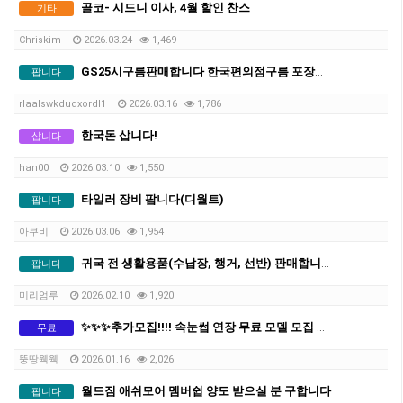
골코- 시드니 이사, 4월 할인 찬스
기타
Chriskim
2026.03.24
1,469
GS25시구름판매합니다 한국편의점구름 포장지확인하시면 알아요
팝니다
rlaalswkdudxordl1
2026.03.16
1,786
한국돈 삽니다!
삽니다
han00
2026.03.10
1,550
타일러 장비 팝니다(디월트)
팝니다
아쿠비
2026.03.06
1,954
귀국 전 생활용품(수납장, 행거, 선반) 판매합니다!
팝니다
미리엄루
2026.02.10
1,920
✨✨✨추가모집!!!! 속눈썹 연장 무료 모델 모집 ✨✨✨ (전문가 시술 / 수강생 연습 ❌)
무료
뚱땅웩웩
2026.01.16
2,026
월드짐 애쉬모어 멤버쉽 양도 받으실 분 구합니다
팝니다