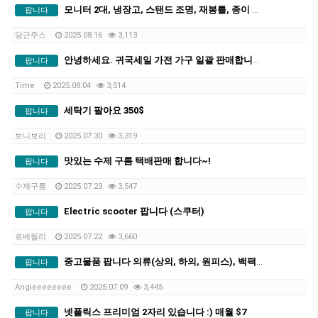
모니터 2대, 냉장고, 스탠드 조명, 재봉틀, 종이 박스 묶음 판매합니다.
팝니다
당근주스
2025.08.16
3,113
안녕하세요. 귀국세일 가전 가구 일괄 판매합니다.
팝니다
Time
2025.08.04
3,514
세탁기 팔아요 350$
팝니다
보니보리
2025.07.30
3,319
맛있는 수제 구름 택배판매 합니다~!
팝니다
수제구름
2025.07.23
3,547
Electric scooter 팝니다 (스쿠터)
팝니다
로베릴리
2025.07.22
3,660
중고물품 팝니다 의류(상의, 하의, 원피스), 백팩, 멀티탭, 기타
팝니다
Angieeeeeeee
2025.07.09
3,445
넷플릭스 프리미엄 2자리 있습니다 :) 매월 $7
팝니다