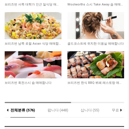
273
302
브리즈번 서쪽 대학가 인근 일식당 매매 합니다
Woolworths 스시 Take Away 숍 매매합니다
285
196
브리즈번 남쪽 로컬 Asian 식당 매매합니다
골드코스트에 위치한 미용실 매매합니다
259
261
브리즈번 회전스시 숍 매매합니다
브리즈번 한식 BBQ 뷔페 레스토랑 매매합니다
전체분류 (576)
팝니다 (448)
삽니다 (55)
무료 (15)