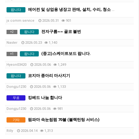
에어컨 및 상업용 냉장고 판매, 설치, 수리, 청소 전문 업체입니다.
팝니다
js comm service
2026.05.31
901
전자구름~~ 골코 블번
팝니다
+
2
Naster
2026.05.23
1,140
(중고)스케이트보드 팝니다.
팝니다
+
1
Hyeon03420
2026.05.06
1,249
코지마 종아리 마사지기
팝니다
Dongju1230
2026.05.06
1,133
킹베드 나눔 합니다
무료
Dongju1230
2026.05.06
981
핌파마 속눈썹펌 70불 (블랙틴팅 서비스)
기타
Rilly
2026.04.14
1,313