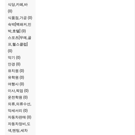
식당,카페,바
(0)
식품점,가공 (0)
숙박[백패커,민
박,호텔] (0)
스포츠[무예,골
프,헬스클럽]
(0)
악기 (0)
안경 (0)
유치원 (0)
유학원 (0)
여행사 (0)
이사,픽업 (0)
운전학원 (0)
의류,의류수선,
악세서리 (0)
자동차판매 (0)
자동차정비,도
색,텐팅,세차