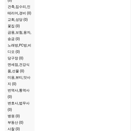
(0)
건축,집수리,인
테리어,경비 (0)
교회,성당 (0)
꽃집 (0)
금융,보험,융자,
송금 (0)
노래방,PC방,비
디오 (0)
당구장 (0)
면세점,건강식
품,선물 (0)
미용,뷰티,맛사
지 (0)
번역사,통역사
(0)
변호사,법무사
(0)
병원 (0)
부동산 (0)
사찰 (0)