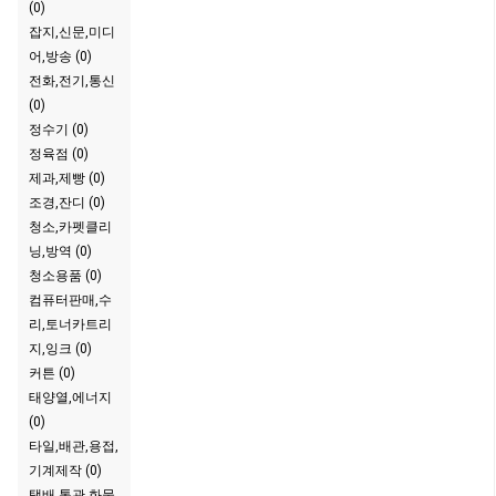
(0)
잡지,신문,미디
어,방송 (0)
전화,전기,통신
(0)
정수기 (0)
정육점 (0)
제과,제빵 (0)
조경,잔디 (0)
청소,카펫클리
닝,방역 (0)
청소용품 (0)
컴퓨터판매,수
리,토너카트리
지,잉크 (0)
커튼 (0)
태양열,에너지
(0)
타일,배관,용접,
기계제작 (0)
택배,통관,화물