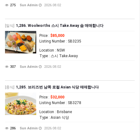
275
Sun Admin
2026.08.02
[일식]
1,286. Woolworths 스시 Take Away 숍 매매합니다
Price
:
$85,000
Listing Number
: SB3235
Location
: NSW
Type
: 스시 Take Away
307
Sun Admin
2026.08.02
[중식]
1,285. 브리즈번 남쪽 로컬 Asian 식당 매매합니다
Price
:
$32,000
Listing Number
: SB3278
Location
: Brisbane
Type
: Asian 식당
286
Sun Admin
2026.08.02