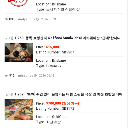
Location
: Brisbane
Type
: 스시 테이크 어웨이 샾
895
Andysunus
2026.06.21
[카페]
1,263. 동쪽 쇼핑센터 Coffee&Sandwich 테이커웨이숍 *급매*합니다
Price
:
$15,000
Listing Number
: SB3207
Location
: Brisbane
Type
: takeaway
915
miasunus
2026.06.19
[일식]
1,262. [NEW] 주인 없이 운영되는 대형 쇼핑몰 극장 옆 회전 초밥집 매매
Price
:
$700,000 (협상 가능)
Listing Number
: SB3172
Location
: GoldCoast
Type
: 회전 초밥