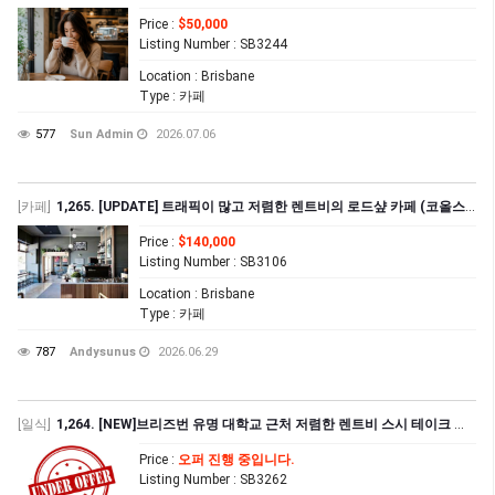
Price
:
$50,000
Listing Number
: SB3244
Location
: Brisbane
Type
: 카페
577
Sun Admin
2026.07.06
[카페]
1,265. [UPDATE] 트래픽이 많고 저렴한 렌트비의 로드샾 카페 (코올스 옆)
Price
:
$140,000
Listing Number
: SB3106
Location
: Brisbane
Type
: 카페
787
Andysunus
2026.06.29
[일식]
1,264. [NEW]브리즈번 유명 대학교 근처 저렴한 렌트비 스시 테이크 어웨이 샾
Price
:
오퍼 진행 중입니다.
Listing Number
: SB3262