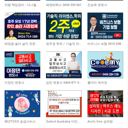
4,878
1,520
8,258
차량 책임정비 - 다니엘모터스
패앤씨텍스 0434 559 061
진승희 변호사
9,568
20,910
3,919
태양광 솔라 설치 전문업체
영주권 학위 / 기술직 라이센스 최소2주안에 받기! (요리, 페인팅, 용접, 차일드케어 등…
비즈니스 보험 0410 038 554
8,982
10,933
9,083
이정민 변호사
김린 변호사 0404 871 986
쿨마이 에어컨
9,638
9,542
8,957
WIZTOSS 송금서비스
Select Australia 이민전문
Archi One 샵피팅