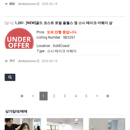
850
Andysunus
2026.06.18
[일식]
1,261. [NEW]골드 코스트 로컬 울월스 옆 스시 테이크 어웨이 샾
Price
:
오퍼 진행 중입니다.
Listing Number
: SB3261
Location
: GoldCoast
Type
: 스시 테이크 어웨이
717
Andysunus
2026.06.18
1
2
3
4
5
상가임대/매매