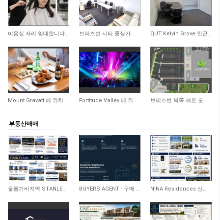
767
2,401
2,806
미용실 자리 임대합니다 - Yeronga
브리즈번 시티 중심가 사무실 공간 임대합니다
QUT Kelvin Grove 인근 오피스 공간 임대합니다
3,118
3,546
4,014
Mount Gravatt 에 위치한 한식(치킨) 또는 일식 가능한 상가 임대합니다
Fortitude Valley 에 위치한 대형 나이트클럽 자리 임대합니다
브리즈번 북쪽 새로 오픈하는 쇼핑센터 스시 또는 한식치킨 Takeaway 가능한 자리 임대…
부동산매매
140
294
288
울릉가바지역 STANLEY 신축아파트
BUYERS AGENT - 구매 - 레노베이션 - 렌트관리 ONE STOP SERVICE
NINA Residences 신축 프로젝트(Caboolture)