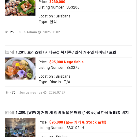
Price
:
$280,000
Listing Number
: SB3206
Location
: Brisbane
Type
: 한식
263
Sun Admin
2026.08.02
[일식]
1,281. 브리즈번 / 시티근접 북서쪽 / 일식 캐주얼 다이닝 / 로컬
Price
:
$95,000 Negotiable
Listing Number
: SB3275
Location
: Brisbane
Type
: Dine in - T/A
476
Jungsinsunus
2026.07.27
[한식]
1,280. [WIWO] 거의 새 장비 & 넓은 매장 (140 sqm) 한식 & BBQ 비지니스 급매
Price
:
$95,000 (모든 기기 & Stock 포함)
Listing Number
: SB3102JH
Location
: Brisbane