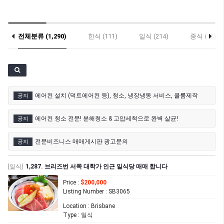
전체분류 (1,290)
한식 (111)
일식 (214)
중식 (16)
기타 (26)
에어컨 설치 (덕트에어컨 등), 청소, 냉장냉동 서비스, 쿨룸제작
공지
에어컨 청소 전문! 분해청소 & 고압세척으로 완벽 살균!
공지
전문비즈니스 매매게시판 광고문의
공지
[일식]
1,287. 브리즈번 서쪽 대학가 인근 일식당 매매 합니다
Price
:
$200,000
Listing Number
: SB3065
Location
: Brisbane
Type
: 일식