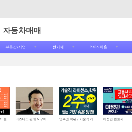
자동차매매
부동산/사업
썬카페
hello 워홀
5,856
20,743
10,962
엠비언스 한인 레이저 클리닉
비즈니스 판매 & 구매
영주권 학위 / 기술직 라이센스 최소2주안에 받기! (요리, 페인팅, 용접, 차일드케어 등…
이정민 변호사