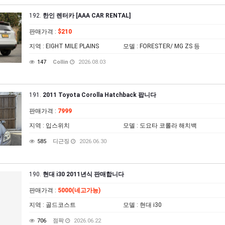
192.
한인 렌터카 [AAA CAR RENTAL]
판매가격
:
$210
지역
: EIGHT MILE PLAINS
모델
: FORESTER/ MG ZS 등
147
Collin
2026.08.03
191.
2011 Toyota Corolla Hatchback 팝니다
판매가격
:
7999
지역
: 입스위치
모델
: 도요타 코롤라 해치백
585
디근징
2026.06.30
190.
현대 i30 2011년식 판매합니다
판매가격
:
5000(네고가능)
지역
: 골드코스트
모델
: 현대 i30
706
점팍
2026.06.22