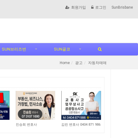
회원가입
로그인
SunBrisbane
SUN브리즈번
SUN골코
Home
광고
자동차매매
10,715
12,919
진승희 변호사
김린 변호사 0404 871 986