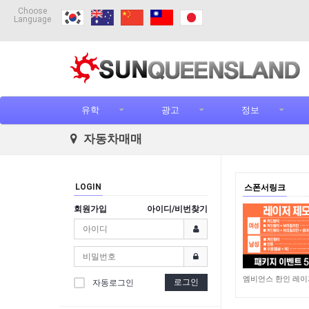
Choose
Language
유학
광고
정보
자동차매매
LOGIN
스폰서링크
회원가입
아이디/비번찾기
3,769
로그인
자동로그인