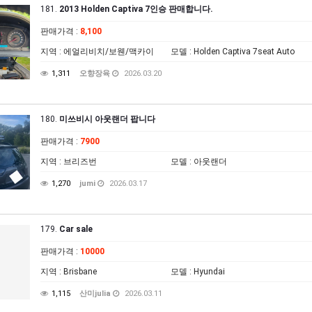
181.
2013 Holden Captiva 7인승 판매합니다.
판매가격
:
8,100
지역
: 에얼리비치/보웬/맥카이
모델
: Holden Captiva 7seat Auto
1,311
오향장육
2026.03.20
180.
미쓰비시 아웃랜더 팝니다
판매가격
:
7900
지역
: 브리즈번
모델
: 아웃랜더
1,270
jumi
2026.03.17
179.
Car sale
판매가격
:
10000
지역
: Brisbane
모델
: Hyundai
1,115
산미julia
2026.03.11