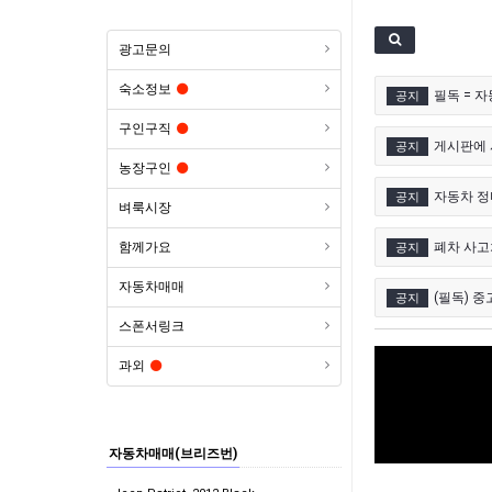
광고문의
숙소정보
필독 = 
공지
구인구직
게시판에 
공지
농장구인
자동차 정비소
공지
벼룩시장
함께가요
폐차 사고
공지
자동차매매
(필독) 
공지
스폰서링크
과외
자동차매매(브리즈번)