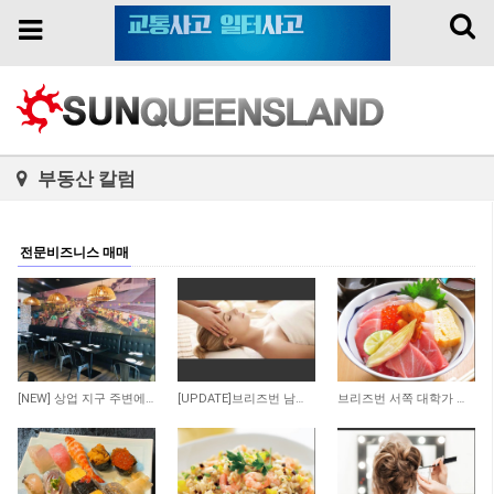
Toggl
Toggle
naviga
navigation
부동산 칼럼
전문비즈니스 매매
188
128
386
[NEW] 상업 지구 주변에 위치한 저렴한 렌트비의 수익률 좋은 타이 테이크 어웨이 샾 매…
[UPDATE]브리즈번 남쪽 저렴한 렌트비 마사지 샾
브리즈번 서쪽 대학가 인근 일식당 매매 합니다