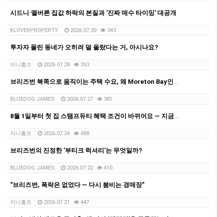
시드니·멜버른 집값 하락의 본질과 '진짜 매수 타이밍' 대공개
KLOVERPROPERTY
2026.07.30
343
투자자 몰린 동네가 오히려 덜 올랐다는 거, 아시나요?
지니홈즈
2026.07.28
353
브리즈번 북쪽으로 움직이는 주택 수요, 왜 Moreton Bay인가??
BLUEDOG JAMES
2026.07.27
381
8월 1일부터 첫 집 스탬프듀티 혜택 조건이 바뀌어요 — 지금 꼭 체크하세요!
지니홈즈
2026.07.24
488
브리즈번의 진정한 '부티크 럭셔리'는 무엇일까?
BLUEDOG JAMES
2026.07.22
410
"브리즈번, 폭락은 없었다 — 다시 붐비는 경매장"
지니홈즈
2026.07.21
447