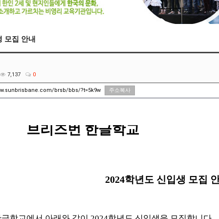
생 모집 안내
7,137
0
ww.sunbrisbane.com/brsb/bbs/?t=5k9w
주소복사
브리즈번 한글학교
2024
학년도 신입생 모집 
한글학교에서 아래와 같이
2024
학년도 신입생을 모집합니다
.