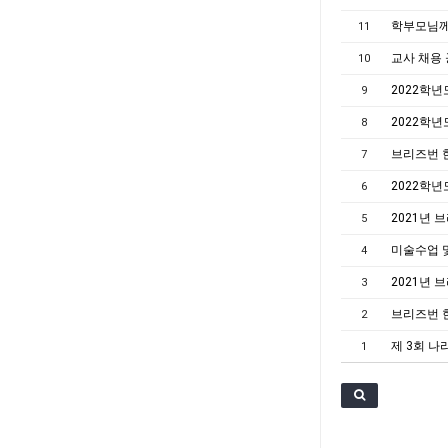
학부모님께
11
교사 채용
10
2022학년
9
2022학년
8
브리즈번 
7
2022학년
6
2021년
5
미술수업 및
4
2021년
3
브리즈번 
2
제 3회 나
1