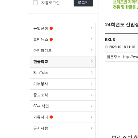
로그인
자동로그인
24학년도 신입
등업신청
BKLS
교민뉴스
2023.10.18 11:15
한인라디오
- 짧은주소 :
http://w
한글학교
SunTube
기부봉사
종교소식
SB지식인
커뮤니티
공지사항
브리즈번 