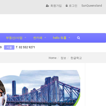
회원가입
로그인
SunQueensland
부동산/사업
썬카페
hello 워홀
99
서울
T. 02 552 9271
Home
정보
한글학교