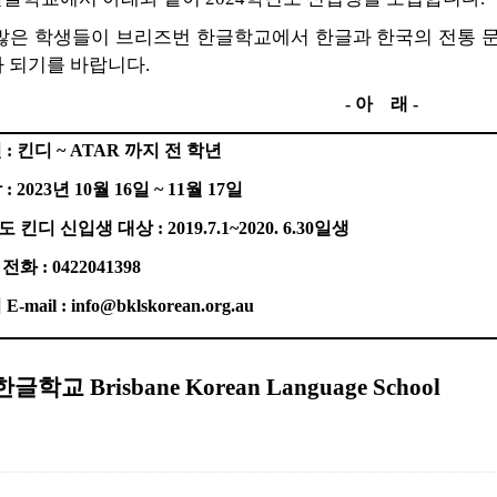
많은 학생들이 브리즈번 한글학교에서 한글과 한국의 전통 
가 되기를 바랍니다
.
-
아
래
-
년
:
킨디
~ ATAR
까지 전 학년
담
: 2023
년
10
월
16
일
~ 11
월
17
일
도 킨디 신입생 대상
: 2019.7.1~2020. 6.30
일생
 전화
: 0422041398
의
E-mail : info@bklskorean.org.au
한글학교
Brisbane Korean Language School