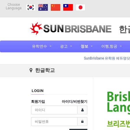
Choose
Language
한
유학연수
광고
정보
여행,항공
SunBrisbane 유학원 에듀영
한글학교
LOGIN
회원가입
아이디/비번찾기