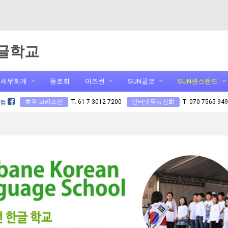
글학교
세무회계
동호회
미즈썬
SUN골코
SUN퀸스랜드
호주 브리즈번
T. 61 7 3012 7200
인터넷무료전화
T. 070 7565 94
닷컴