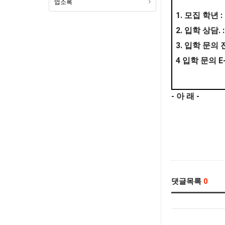
업소록
1.
:
모집 학년
2.
. 
입학 상담
3.
입학 문의 
4
E
입학 문의
-
-
아 래
댓글목록
0