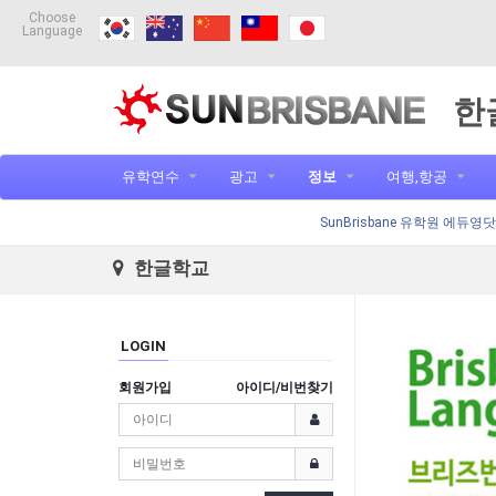
Choose
Language
한
유학연수
광고
정보
여행,항공
SunBrisbane 유학원 에듀영
한글학교
LOGIN
회원가입
아이디/비번찾기