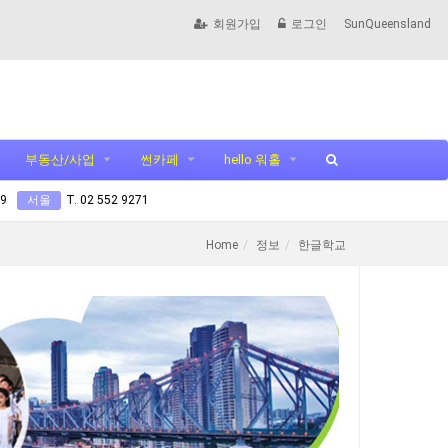
회원가입
로그인
SunQueensland
부동산/사업
썬카페
hello 워홀
99
서울
T. 02 552 9271
Home
정보
한글학교