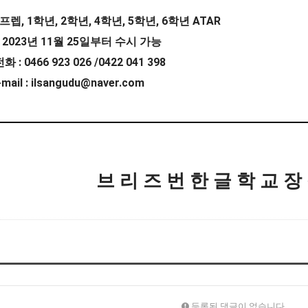
, 1
, 2
, 4
, 5
, 6
ATAR
프렙
학년
학년
학년
학년
학년
: 2023
11
25
년
월
일부터 수시 가능
: 0466 923 026 /0422 041 398
전화
-mail : ilsangudu@naver.com
브 리 즈 번 한 글 학 교 장
등록된 댓글이 없습니다.