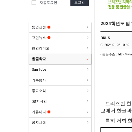
로그인
자동로그인
2024학년도 텀
등업신청
BKLS
교민뉴스
2024.01.08 10:40
한인라디오
- 짧은주소 :
http://w
한글학교
SunTube
기부봉사
종교소식
SB지식인
브리즈번 한
교에서 한글과
커뮤니티
특히 저희 
공지사항