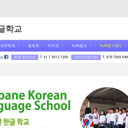
글학교
세무회계
동호회
미즈썬
SUN골코
SUN퀸스랜드
호주 브리즈번
T. 61 7 3012 7200
인터넷무료전화
T. 070 7565 94
닷컴