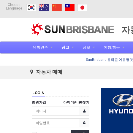
Choose
Language
자
유학연수
광고
정보
여행,항공
SunBrisbane 유학원 에듀영
자동차 매매
LOGIN
회원가입
아이디/비번찾기