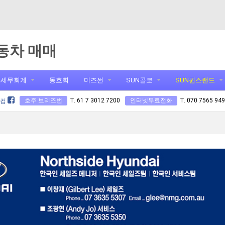
동차 매매
세무회계
동호회
미즈썬
SUN골코
SUN퀸스랜드
호주 브리즈번
T. 61 7 3012 7200
인터넷무료전화
T. 070 7565 94
닷컴