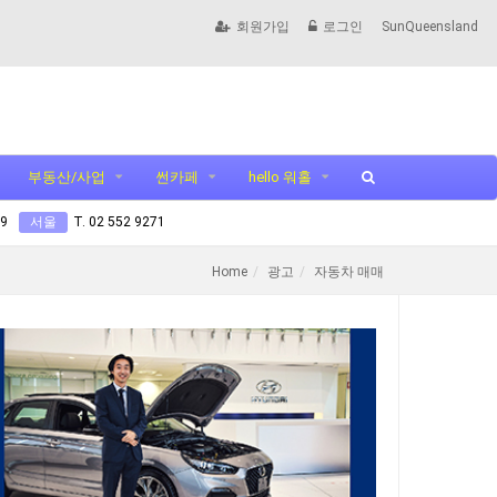
회원가입
로그인
SunQueensland
부동산/사업
썬카페
hello 워홀
99
서울
T. 02 552 9271
Home
광고
자동차 매매