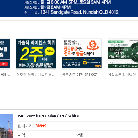
21,168
10,742
4,661
비즈니스 보험 0410 038 554
영주권 학위 / 기술직 라이센스 최소2주안에 받기! (요리, 페인팅, 용접, 차일드케어 등…
한국송금 0474 373 007
마일스톤 회계법인
248. 2022 i30N Sedan (CN7) White
판매가격
:
38999
지역
:
모델
: