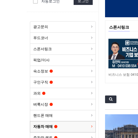
로그인
자동로그인
광고문의
스폰서링크
푸드코너
스폰서링크
픽업/이사
숙소정보
4,644
구인구직
과외
벼룩시장
핸드폰 매매
자동차 매매
주차장 렌트