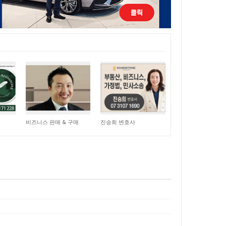
15,049
11,054
비즈니스 판매 & 구매
진승희 변호사