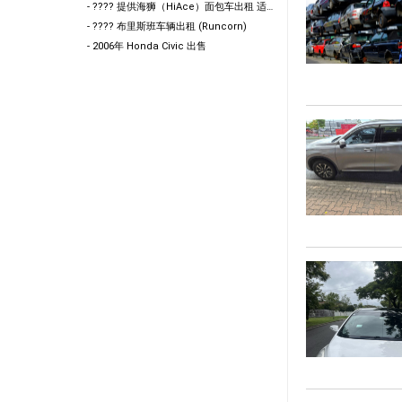
- ???? 提供海狮（HiAce）面包车出租 适合搬家 / 货物运输 / 工地作业使用 欢迎咨询
- ???? 布里斯班车辆出租 (Runcorn)
- 2006年 Honda Civic 出售