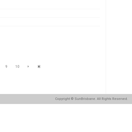
9
10
Copyright
© SunBrisbane. All Rights Reserved.