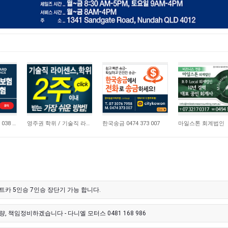
21,175
10,747
4,670
비즈니스 보험 0410 038 554
영주권 학위 / 기술직 라이센스 최소2주안에 받기! (요리, 페인팅, 용접, 차일드케어 등…
한국송금 0474 373 007
마일스톤 회계법인
트카 5인승 7인승 장단기 가능 합니다.
, 책임정비하겠습니다 - 다니엘 모터스 0481 168 986