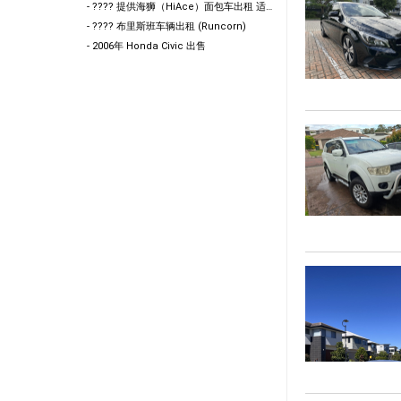
- ???? 提供海狮（HiAce）面包车出租 适合搬家 / 货物运输 / 工地作业使用 欢迎咨询
- ???? 布里斯班车辆出租 (Runcorn)
- 2006年 Honda Civic 出售