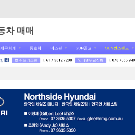
동차 매매
세무회계
동호회
미즈썬
SUN골코
SUN퀸스랜드
호주 브리즈번
T. 61 7 3012 7200
인터넷무료전화
T. 070 7565 94
닷컴