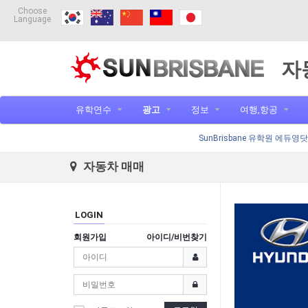
Choose
Language
자
유학연수
광고
정보
여행,항공
SunBrisbane 유학원 에듀영
자동차 매매
LOGIN
회원가입
아이디/비번찾기