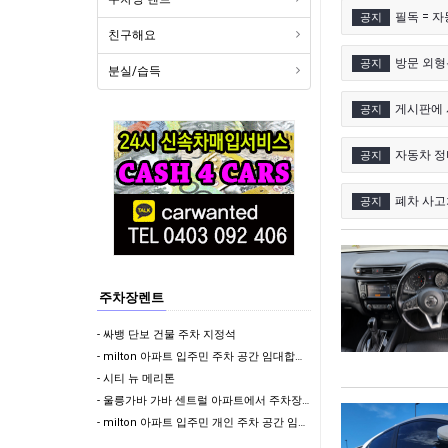
필독 = 
공지
친구해요
방문 외형
공지
분실/습득
게시판에 
공지
자동차 정비
공지
폐차 사고
공지
주차장렌트
- 싸뱅 단보 건물 주차 지정석
- milton 아파트 입주민 주차 공간 임대합니다 (지정석) !!
- 시티 뉴 메리톤
- 울릉가바 가바 센트럴 아파트에서 주차장 렌트합니다
- milton 아파트 입주민 개인 주차 공간 임대합니다 (지정석) !!