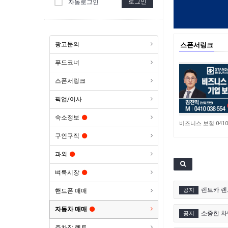
로그인
자동로그인
광고문의
스폰서링크
푸드코너
스폰서링크
픽업/이사
숙소정보
4,650
구인구직
과외
벼룩시장
렌트카 렌
공지
핸드폰 매매
자동차 매매
소중한 차량
공지
주차장 렌트