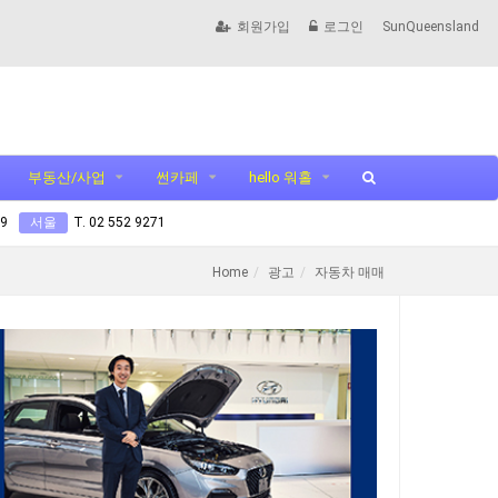
회원가입
로그인
SunQueensland
부동산/사업
썬카페
hello 워홀
99
서울
T. 02 552 9271
Home
광고
자동차 매매