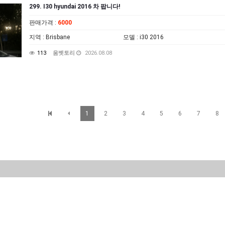
299. I30 hyundai 2016 차 팝니다!
판매가격
:
6000
지역
: Brisbane
모델
: i30 2016
113
움벳토리
2026.08.08
1
2
3
4
5
6
7
8