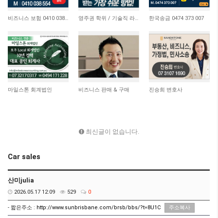
4,653
21,179
10,750
비즈니스 보험 0410 038 554
영주권 학위 / 기술직 라이센스 최소2주안에 받기! (요리, 페인팅, 용접, 차일드케어 등…
한국송금 0474 373 007
4,672
15,064
11,064
마일스톤 회계법인
비즈니스 판매 & 구매
진승희 변호사
최신글이 없습니다.
Car sales
산미julia
2026.05.17 12:09
529
0
- 짧은주소 :
http://www.sunbrisbane.com/brsb/bbs/?t=8U1C
주소복사