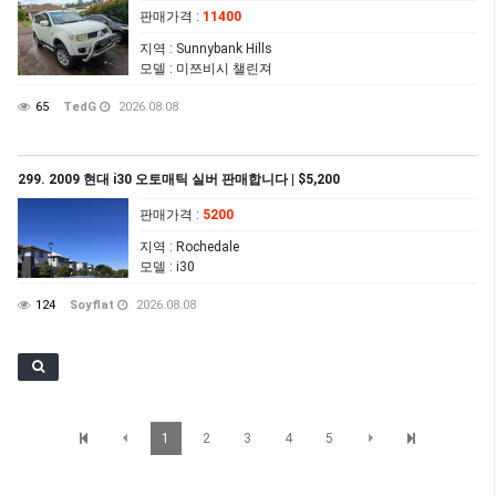
판매가격
:
11400
지역
: Sunnybank Hills
모델
: 미쯔비시 챌린져
65
TedG
2026.08.08
299. 2009 현대 i30 오토매틱 실버 판매합니다 | $5,200
판매가격
:
5200
지역
: Rochedale
모델
: i30
124
Soyflat
2026.08.08
1
2
3
4
5