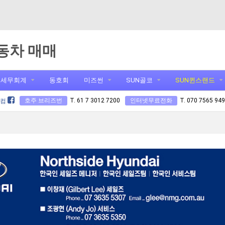
동차 매매
세무회계
동호회
미즈썬
SUN골코
SUN퀸스랜드
호주 브리즈번
T. 61 7 3012 7200
인터넷무료전화
T. 070 7565 94
닷컴