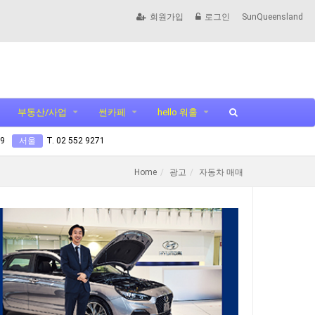
회원가입
로그인
SunQueensland
부동산/사업
썬카페
hello 워홀
99
서울
T. 02 552 9271
Home
광고
자동차 매매