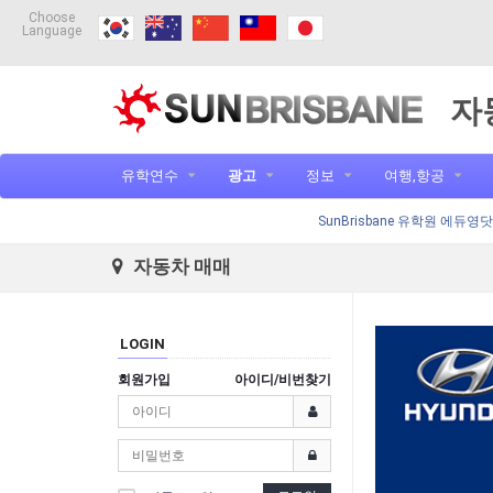
Choose
Language
자
유학연수
광고
정보
여행,항공
SunBrisbane 유학원 에듀영
자동차 매매
LOGIN
회원가입
아이디/비번찾기