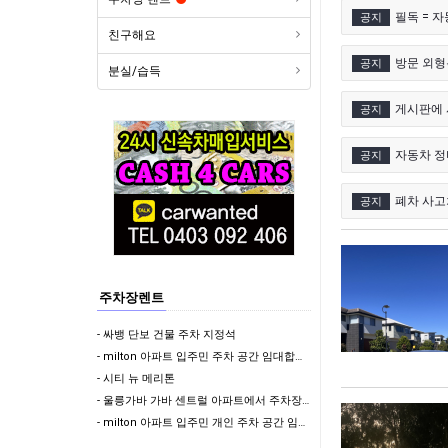
필독 = 
공지
친구해요
방문 외형
공지
분실/습득
게시판에 
공지
자동차 정비
공지
폐차 사고
공지
주차장렌트
- 싸뱅 단보 건물 주차 지정석
- milton 아파트 입주민 주차 공간 임대합니다 (지정석) !!
- 시티 뉴 메리톤
- 울릉가바 가바 센트럴 아파트에서 주차장 렌트합니다
- milton 아파트 입주민 개인 주차 공간 임대합니다 (지정석) !!