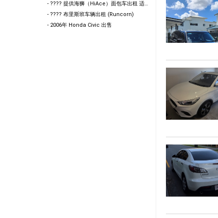
- ???? 提供海狮（HiAce）面包车出租 适合搬家 / 货物运输 / 工地作业使用 欢迎咨询
- ???? 布里斯班车辆出租 (Runcorn)
- 2006年 Honda Civic 出售