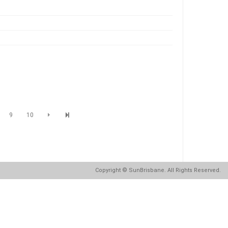
동
9
10
Copyright
© SunBrisbane. All Rights Reserved.