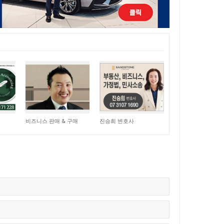
15,051
11,056
비즈니스 판매 & 구매
진승희 변호사