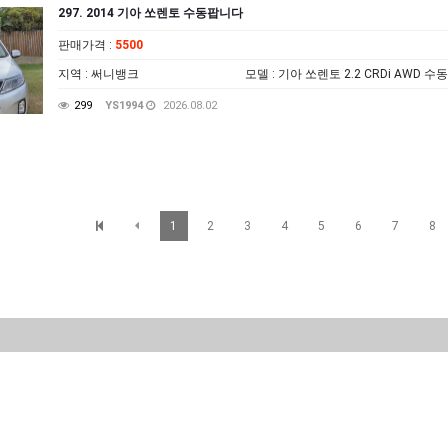
297. 2014 기아 쏘렌토 수동팝니다
판매가격
:
5500
지역
: 써니뱅크
모델
: 기아 쏘렌토 2.2 CRDi AWD 수
299
YS1994
2026.08.02
1
2
3
4
5
6
7
8