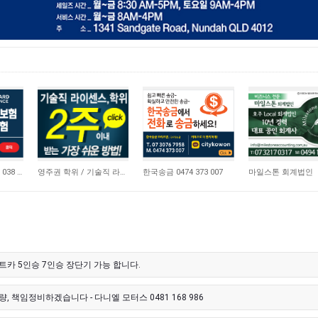
21,172
10,744
4,665
비즈니스 보험 0410 038 554
영주권 학위 / 기술직 라이센스 최소2주안에 받기! (요리, 페인팅, 용접, 차일드케어 등…
한국송금 0474 373 007
마일스톤 회계법인
트카 5인승 7인승 장단기 가능 합니다.
, 책임정비하겠습니다 - 다니엘 모터스 0481 168 986