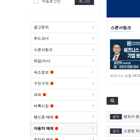
로그인
자동로그인
광고문의
스폰서링크
푸드코너
스폰서링크
픽업/이사
숙소정보
4,648
구인구직
과외
벼룩시장
렌트카 렌
공지
핸드폰 매매
자동차 매매
소중한 차량
공지
주차장 렌트