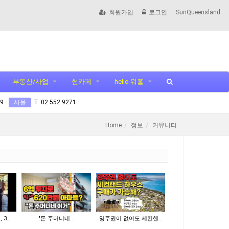
회원가입
로그인
SunQueensland
부동산/사업
썬카페
hello 워홀
99
서울
T. 02 552 9271
Home
정보
커뮤니티
 3…
"돈 주머니네…
영주권이 없어도 세컨핸…