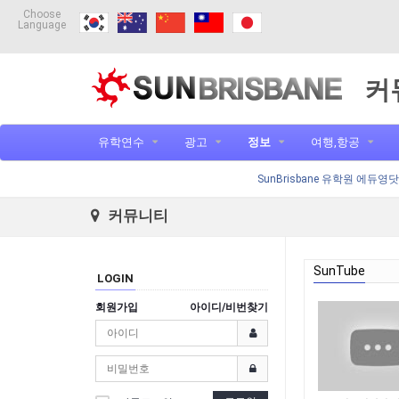
Choose
Language
커
유학연수
광고
정보
여행,항공
SunBrisbane 유학원 에듀영
커뮤니티
SunTube
LOGIN
회원가입
아이디/비번찾기