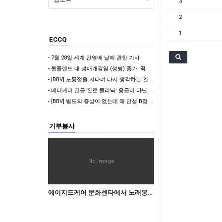
3
2
1
ECCQ
- 7월 28일 세계 간염에 날에 관한 기사
- 퀸즐랜드 내 성매개감염 (성병) 증가: 꼭 알아야 할 정보
- [BBV] 노동절을 지나며 다시 생각하는 건강 점검의 중요성
- 메디케어 긴급 진료 클리닉: 응급이 아닌 상황에서 빠르고 편리한 의료 서비스 제공
- [BBV] 별도의 증상이 없는데 왜 만성 B형 간염 정기 검사를 받아야 하나요?
기부봉사
No Image
에이지드케어 문화센타에서 노래봉사하실분(드림밴드)