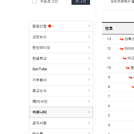
로그인
자동로그인
브리즈번에서 열린
등업신청
번호
교민뉴스
크록
13
한인라디오
마이
12
아고
한글학교
11
호
10
SunTube
9
기부봉사
8
종교소식
7
SB지식인
6
커뮤니티
5
공지사항
4
업소록