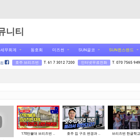
뮤니티
세무회계
동호회
미즈썬
SUN골코
SUN퀸스랜드
호주 브리즈번
T. 61 7 3012 7200
인터넷무료전화
T. 070 7565 94
닷컴
170만불대 브리즈번 …
호주 집 구조 변경과 …
브리즈번 한글학교,