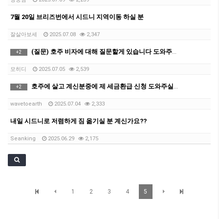
7월 20일 브리즈번에서 시드니 지역이동 하실 분
잘살아보세
2025.07.08
2,347
(질문) 호주 비자에 대해 질문할게 있습니다 도와주세요
+
2
모히디
2025.07.05
2,539
호주에 살고 계신분중에 제 세금환급 신청 도와주실분ㅠㅠ..(사례금드려용..ㅠ)
+
2
wavetoearth
2025.07.04
2,333
내일 시드니로 저렴하게 짐 옮기실 분 계신가요??
Seanking
2025.06.29
2,175
1
2
3
4
5