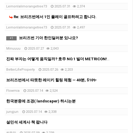
Lemonlalimorangetree73
2025.07.31
2,374
Re: 브리즈번에서 1인 플레이 골프하려고 합니다.
Lemonlalimorangetree73
2025.07.31
2,497
브리즈번 기아 한인딜러분 있나요?
+
1
Minuuuu
2025.07.27
2,043
진짜 부자는 어떻게 움직일까? 호주 NO.1 빌더 METRICON! & 베터라이프 부동산 20주년 전국 투어 ‘부동산 콘서트’! 여러분을 초대합니다
BetterLifeProperty
2025.07.26
2,203
브리즈번에서 따뜻한 레이키 힐링 체험 — 40분, $10✨
Flowmia
2025.07.14
2,524
한국분중에 조경( landscaper) 하시는분
jungjun
2025.07.14
2,338
설민석 세계사 책 팝니다
쌍둥맘
2025.07.09
2,239