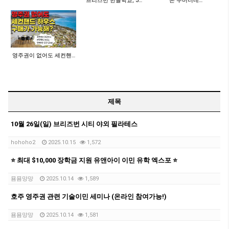
브리즈번 한글학교, 3…
"돈 주머니네…
영주권이 없어도 세컨핸…
제목
10월 26일(일) 브리즈번 시티 야외 필라테스
hohoho2
2025.10.15
1,572
⭐️ 최대 $10,000 장학금 지원 유앤아이 이민 유학 엑스포 ⭐️
묨묨먕먕
2025.10.14
1,589
호주 영주권 관련 기술이민 세미나 (온라인 참여가능!)
묨묨먕먕
2025.10.14
1,581