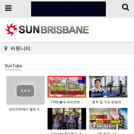
Toggl
Toggle
naviga
navigation
커뮤니티
SunTube
170만불대 브리즈번 …
호주 집 구조 변경과 …
브리즈번에서 열린 3.…