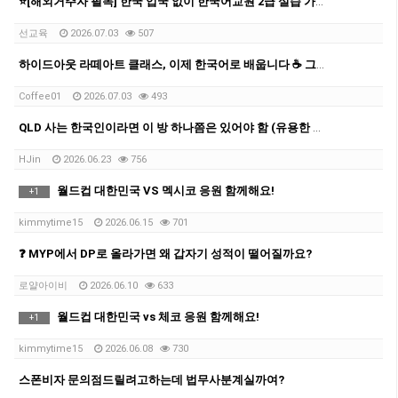
⭐[해외거주자 필독] 한국 입국 없이 한국어교원 2급 실습 가능한 마지막 반입니다
선교육
2026.07.03
507
하이드아웃 라떼아트 클래스, 이제 한국어로 배웁니다 ☕ 그룹 커피 클래스 오픈!
Coffee01
2026.07.03
493
QLD 사는 한국인이라면 이 방 하나쯤은 있어야 함 (유용한 카톡방 모음 공유)
HJin
2026.06.23
756
월드컵 대한민국 VS 멕시코 응원 함께해요!
+
1
kimmytime15
2026.06.15
701
❓ MYP에서 DP로 올라가면 왜 갑자기 성적이 떨어질까요?
로얄아이비
2026.06.10
633
월드컵 대한민국 vs 체코 응원 함께해요!
+
1
kimmytime15
2026.06.08
730
스폰비자 문의점드릴려고하는데 법무사분계실까여?