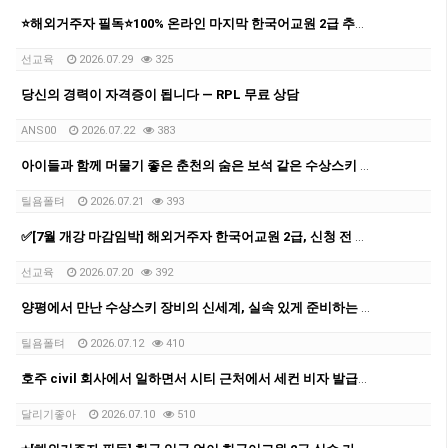
⭐해외거주자 필독⭐100% 온라인 마지막 한국어교원 2급 추가모집 (~8/2)
선교육
2026.07.29
325
당신의 경력이 자격증이 됩니다 — RPL 무료 상담
ANS00
2026.07.22
383
아이들과 함께 머물기 좋은 춘천의 숨은 보석 같은 수상스키 숙소 후기
틸욤폴텨
2026.07.21
393
✅[7월 개강 마감임박] 해외거주자 한국어교원 2급, 신청 전 반드시 확인할 5가지
선교육
2026.07.20
392
양평에서 만난 수상스키 장비의 신세계, 실속 있게 준비하는 팁
틸욤폴텨
2026.07.12
410
호주 civil 회사에서 일하면서 시티 근처에서 세컨 비자 발급받은 과정을 공유 드립니다.
달리기좋아
2026.07.10
510