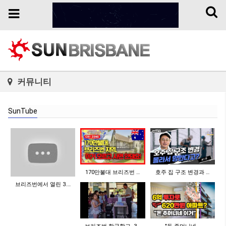
Toggl
Toggle
naviga
navigation
커뮤니티
SunTube
170만불대 브리즈번 …
호주 집 구조 변경과 …
브리즈번에서 열린 3.…