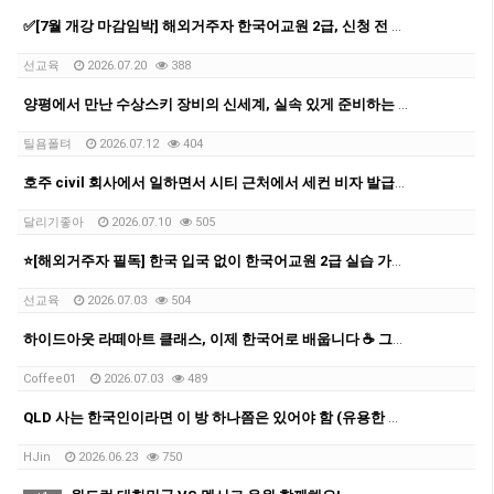
✅[7월 개강 마감임박] 해외거주자 한국어교원 2급, 신청 전 반드시 확인할 5가지
선교육
2026.07.20
388
양평에서 만난 수상스키 장비의 신세계, 실속 있게 준비하는 팁
틸욤폴텨
2026.07.12
404
호주 civil 회사에서 일하면서 시티 근처에서 세컨 비자 발급받은 과정을 공유 드립니다.
달리기좋아
2026.07.10
505
⭐[해외거주자 필독] 한국 입국 없이 한국어교원 2급 실습 가능한 마지막 반입니다
선교육
2026.07.03
504
하이드아웃 라떼아트 클래스, 이제 한국어로 배웁니다 ☕ 그룹 커피 클래스 오픈!
Coffee01
2026.07.03
489
QLD 사는 한국인이라면 이 방 하나쯤은 있어야 함 (유용한 카톡방 모음 공유)
HJin
2026.06.23
750