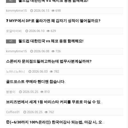
월드컵 대한민국 VS 멕시코 응원 함께해요!
+
1
kimmytime15
2026.06.15
698
❓ MYP에서 DP로 올라가면 왜 갑자기 성적이 떨어질까요?
로얄아이비
2026.06.10
629
월드컵 대한민국 vs 체코 응원 함께해요!
+
1
kimmytime15
2026.06.08
726
스폰비자 문의점드릴려고하는데 법무사분계실까여?
노머니노허니
2026.06.03
782
골드코스트 쿠메라 핸디맨 찹습니다.
붕붕이
2026.05.25
810
브리즈번에서 세계 1등 바리스타 커피를 무료로 마실 수 있다면?
Coffee01
2026.05.25
762
⏰(~6/30까지 100%온라인) 한국어강사 되는법, 마감 시, 오프라인 확정